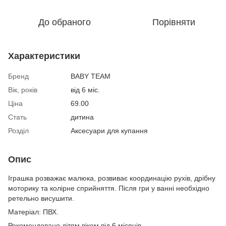
До обраного
Порівняти
Характеристики
Бренд
BABY TEAM
Вік, років
від 6 міс.
Ціна
69.00
Стать
дитина
Розділ
Аксесуари для купання
Опис
Іграшка розважає малюка, розвиває координацію рухів, дрібну
моторику та колірне сприйняття. Після гри у ванні необхідно
ретельно висушити.
Матеріал: ПВХ.
Рекомендовано дітям віком від 6 місяців.