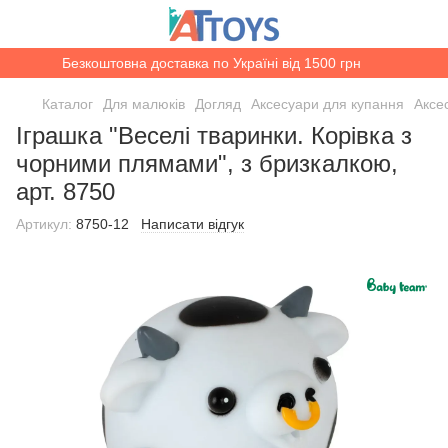
Безкоштовна доставка по Україні від 1500 грн
Каталог
Для малюків
Догляд
Аксесуари для купання
Аксе
Іграшка "Веселі тваринки. Корівка з
чорними плямами", з бризкалкою,
арт. 8750
Артикул:
8750-12
Написати відгук