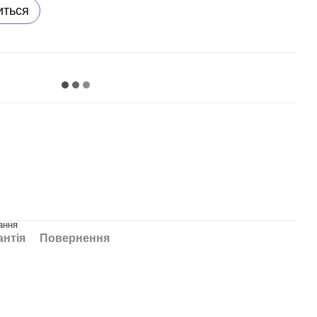
иться
ання
антія
Повернення