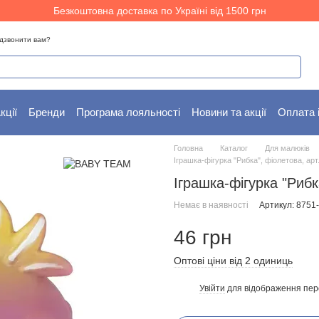
Безкоштовна доставка по Україні від 1500 грн
дзвонити вам?
кції
Бренди
Програма лояльності
Новини та акції
Оплата 
Головна
Каталог
Для малюків
Іграшка-фігурка "Рибка", фіолетова, арт
Іграшка-фігурка "Рибк
Немає в наявності
Артикул: 8751
46 грн
Оптові ціни від 2 одиниць
Увійти
для відображення пер
%