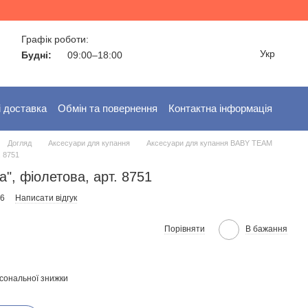
Графік роботи:
Укр
Будні:
09:00–18:00
і доставка
Обмін та повернення
Контактна інформація
Догляд
Аксесуари для купання
Аксесуари для купання BABY TEAM
. 8751
а", фіолетова, арт. 8751
-6
Написати відгук
Порівняти
В бажання
сональної знижки