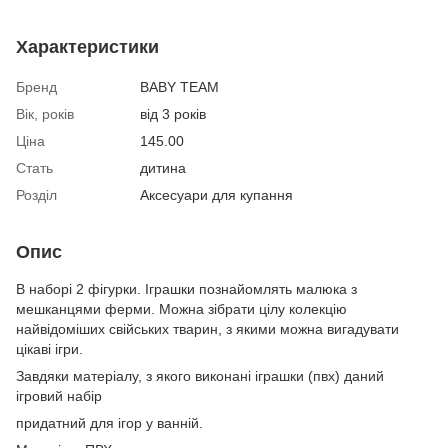
Характеристики
Бренд
BABY TEAM
Вік, років
від 3 років
Ціна
145.00
Стать
дитина
Розділ
Аксесуари для купання
Опис
В наборі 2 фігурки. Іграшки познайомлять малюка з
мешканцями ферми. Можна зібрати цілу колекцію
найвідоміших свійських тварин, з якими можна вигадувати
цікаві ігри.
Завдяки матеріалу, з якого виконані іграшки (пвх) даний
ігровий набір
придатний для ігор у ванній.