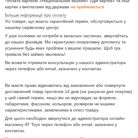
*оплата карткою «Національний кешбек» «Дія картка» та інші
картки з виплатами від держави
не приймаються
Більше інформації про оплату
Усі товари, що мають гарантійний термін, обслуговуються у
нашому сервісному центрі.
У разі поломки чи потреби в запасних частинах, звертайтесь
до наших фахівців. Ми гарантуємо оперативну допомогу та
усунення будь-яких проблем з вашою іграшкою. Щоб гра
тривала без зайвих зволікань!
Ви можете отримати консультацію у нашого адміністратора
через телефон або email, зазначені у контактах.
Ви маєте право відмовитись від замовлення або повернути
доставлений товар протягом 14 днів (не рахуючи дня покупки)
у цей самий термін, якщо він не відповідає за формою,
габаритами, фасоном, кольором, розміром чи іншими
характеристиками, заявленими в описі товару.
Для цього необхідно звернутися до адміністратора онлайн-
магазину AT Toys через телефон або email, зазначені у
контактах.