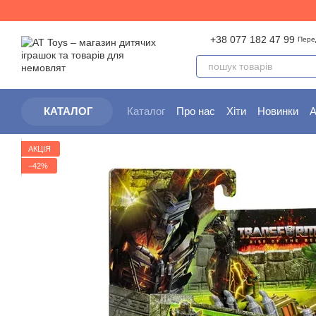
Перейти до основного контенту
+38 077 182 47 99
Пере
Каталог
Про нас
Хіти
Новинки
А
КАТАЛОГ
Партнерам
Угода користувача
АКЦІЯ
−42%