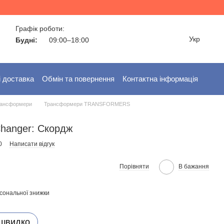
Графік роботи:
Укр
Будні:
09:00–18:00
і доставка
Обмін та повернення
Контактна інформація
ансформери
Трансформери TRANSFORMERS
Changer: Скордж
0
Написати відгук
Порівняти
В бажання
сональної знижки
 швидко