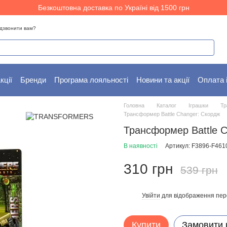
Безкоштовна доставка по Україні від 1500 грн
дзвонити вам?
кції
Бренди
Програма лояльності
Новини та акції
Оплата 
Головна
Каталог
Іграшки
Тр
Трансформер Battle Changer: Скордж
Трансформер Battle 
В наявності
Артикул: F3896-F461
310 грн
539 грн
Увійти
для відображення пер
%
Купити
Замовити