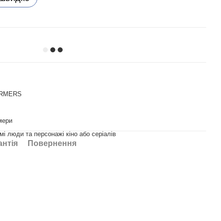
RMERS
мери
омі люди та персонажі кіно або серіалів
антія
Повернення