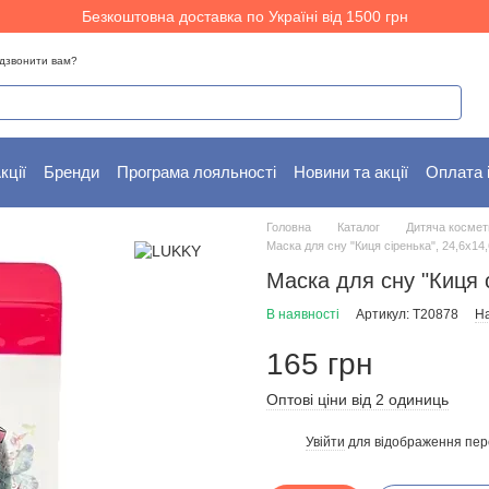
Безкоштовна доставка по Україні від 1500 грн
дзвонити вам?
кції
Бренди
Програма лояльності
Новини та акції
Оплата 
Головна
Каталог
Дитяча космет
Маска для сну "Киця сіренька", 24,6x14
Маска для сну "Киця 
В наявності
Артикул: T20878
На
165 грн
Оптові ціни від 2 одиниць
Увійти
для відображення пер
%