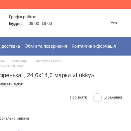
Графік роботи:
Укр
Будні:
09:00–18:00
і доставка
Обмін та повернення
Контактна інформація
ика
Аксесуари
Аксесуари LUKKY
,6 марки «Lukky»
сіренька", 24,6x14,6 марки «Lukky»
писати відгук
Порівняти
В бажання
сональної знижки