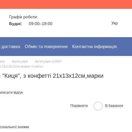
Графік роботи:
Укр
Будні:
09:00–18:00
і доставка
Обмін та повернення
Контактна інформація
ика
Аксесуари
Аксесуари LUKKY
ті 21x13x12см,марки «Lukky»
 "Киця", з конфетті 21x13x12см,марки
писати відгук
Порівняти
В бажання
сональної знижки