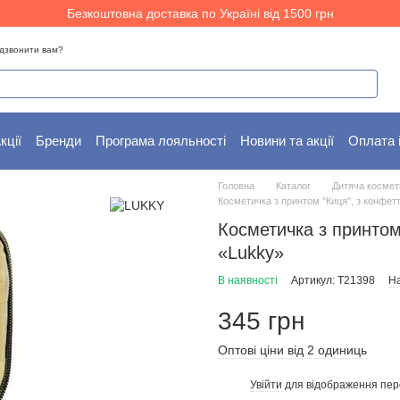
Безкоштовна доставка по Україні від 1500 грн
дзвонити вам?
кції
Бренди
Програма лояльності
Новини та акції
Оплата 
Головна
Каталог
Дитяча космет
Косметичка з принтом "Киця", з конфет
Косметичка з принтом
«Lukky»
В наявності
Артикул: T21398
На
345 грн
Оптові ціни від 2 одиниць
Увійти
для відображення пер
%