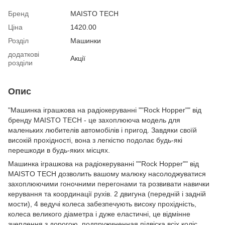
Бренд
MAISTO TECH
Ціна
1420.00
Розділ
Машинки
додаткові
Акції
розділи
Опис
"Машинка іграшкова на радіокеруванні ""Rock Hopper"" від
бренду MAISTO TECH - це захоплююча модель для
маленьких любителів автомобілів і пригод. Завдяки своїй
високій прохідності, вона з легкістю подолає будь-які
перешкоди в будь-яких місцях.
Машинка іграшкова на радіокеруванні ""Rock Hopper"" від
MAISTO TECH дозволить вашому малюку насолоджуватися
захоплюючими гоночними перегонами та розвивати навички
керування та координації рухів. 2 двигуна (передній і задній
мости), 4 ведучі колеса забезпечують високу прохідність,
колеса великого діаметра і дуже еластичні, це відмінне
зчеплення з дорогою, подпружиненная підвіска всіх коліс,