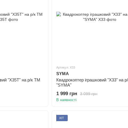
Артикул: X33
SYMA
вий "X35T" на р/к ТМ
Квадрокоптер іграшковий "X33" на р
"SYMA"
1 999 грн
3 099 грн
В наявності
ХІТ