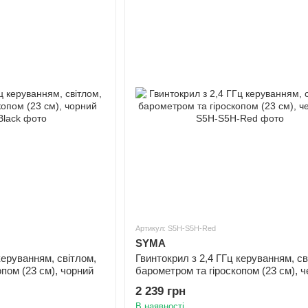
Артикул: S5H-S5H-Red
SYMA
керуванням, світлом,
Гвинтокрил з 2,4 ГГц керуванням, св
пом (23 см), чорний
барометром та гіроскопом (23 см), 
2 239 грн
В наявності