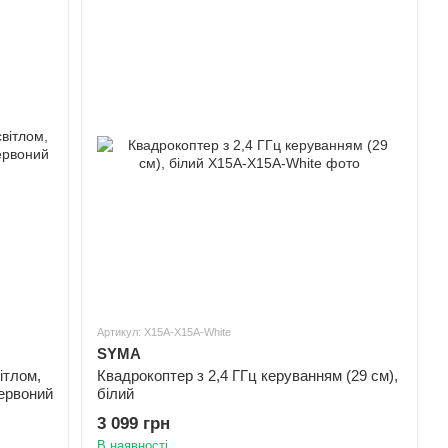
Артикул: X15A-X15A-White
SYMA
ітлом,
Квадрокоптер з 2,4 ГГц керуванням (29 cм),
червоний
білий
3 099 грн
В наявності