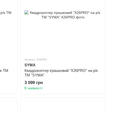
Артикул: X26PRO
SYMA
/к ТМ
Квадрокоптер іграшковий "X26PRO" на р/к
ТМ "SYMA"
3 099 грн
В наявності