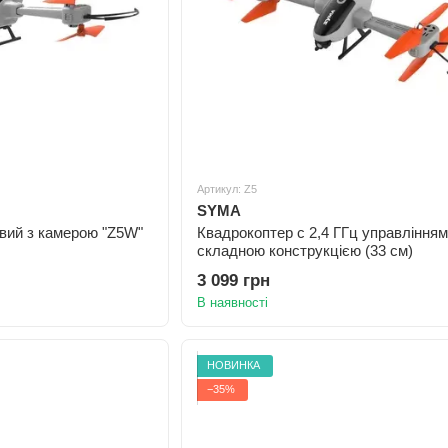
Артикул: Z5
SYMA
вий з камерою "Z5W"
Квадрокоптер с 2,4 ГГц управлінням
складною конструкцією (33 см)
3 099 грн
В наявності
НОВИНКА
−35%