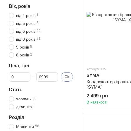
Вік, років
1
від 4 років
5
від 5 років
22
від 6 років
21
від 8 років
8
5 років
2
8 років
Ціна, грн
Артикул: X35T
Від Ціна, грн
До Ціна, грн
SYMA
ОК
Квадрокоптер іграшко
"SYMA"
Стать
2 499 грн
58
хлопчик
В наявності
1
дівчинка
Розділ
56
Машинки