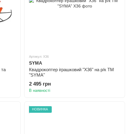
Артикул: X36
SYMA
 та
Квадрокоптер іграшковий "X36" на р/к ТМ
"SYMA"
2 495 грн
В наявності
НОВИНКА