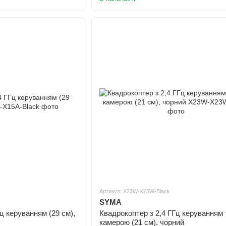
Артикул: X23W-X23W-Black
SYMA
ц керуванням (29 cм),
Квадрокоптер з 2,4 ГГц керуванням 
камерою (21 cм), чорний