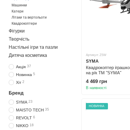
Машинки
Катери
Літаки та вертольоти
Квадрокоптери
Фігурки
Творчість
Настільні ігри та пазли
Дитяча косметика
Артикул: Z5W
SYMA
37
Акція
Квадрокоптер іграшко
на р/к ТМ "SYMA"
5
Новинка
4 469 грн
2
Хіт
В наявності
Бренд
23
SYMA
НОВИНКА
35
MAISTO TECH
6
REVOLT
18
NIKKO