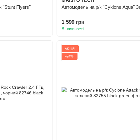
MAISTO TECH
 "Stunt Flyers"
Автомодель на р/к "Cyklone Aqua" З
1 599 грн
В наявності
АКЦІЯ
−24%