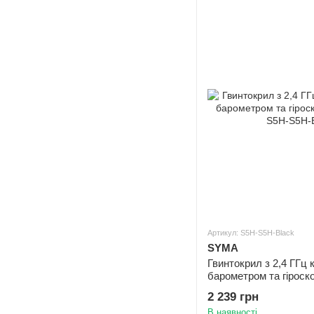
Артикул: S5H-S5H-Black
SYMA
Гвинтокрил з 2,4 ГГц 
барометром та гіроско
2 239 грн
В наявності