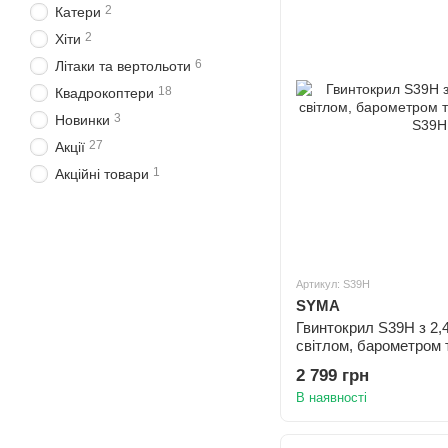
2
Катери
2
Хіти
6
Літаки та вертольоти
18
Квадрокоптери
3
Новинки
27
Акції
1
Акційні товари
Артикул: S39H
SYMA
Гвинтокрил S39H з 2,
світлом, барометром 
см)
2 799 грн
В наявності