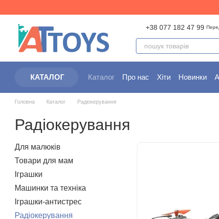
Перейти до основного контенту
+38 077 182 47 99
Пере
Каталог
Про нас
Хіти
Новинки
А
КАТАЛОГ
Партнерам
Угода користувача
Головна
Каталог
Радіокерування
Радіокерування
Для малюків
Товари для мам
Іграшки
Машинки та техніка
Іграшки-антистрес
Радіокерування