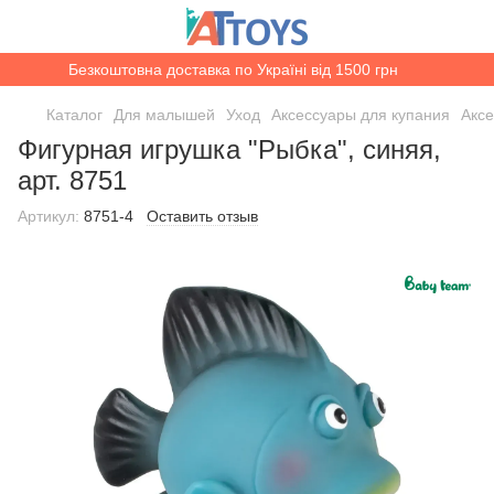
Безкоштовна доставка по Україні від 1500 грн
Каталог
Для малышей
Уход
Аксессуары для купания
Акс
Фигурная игрушка "Рыбка", синяя,
арт. 8751
Артикул:
8751-4
Оставить отзыв