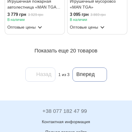
Игрушечная пожарная
Игрушечный мусоровоз
автолестница «MAN TGA»
«MAN TGA»
со свето-звуковым модулем
3 779 грн
3 095 грн
3 929 грн
3 869 грн
В наличии
В наличии
Оптовые цены
Оптовые цены
Показать еще 20 товаров
Назад
Вперед
1
из 3
+38 077 182 47 99
Контактная информация