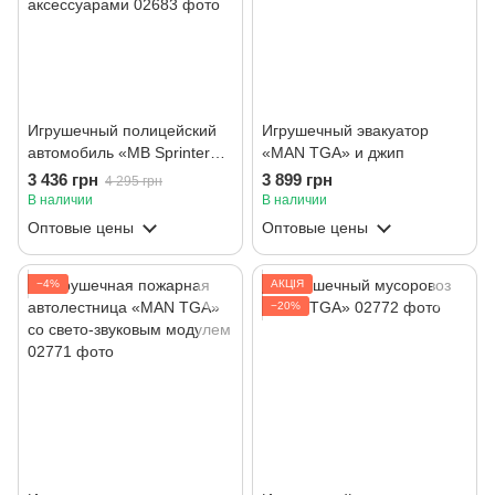
Игрушечный полицейский
Игрушечный эвакуатор
автомобиль «MB Sprinter» с
«MAN TGA» и джип
полицейским и
3 436 грн
3 899 грн
4 295 грн
аксессуарами
В наличии
В наличии
Оптовые цены
Оптовые цены
−4%
АКЦІЯ
−20%