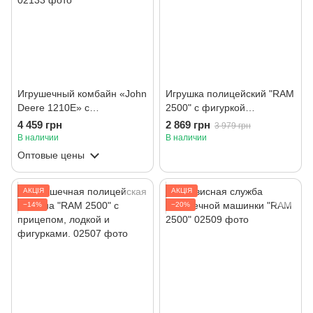
Игрушечный комбайн «John
Игрушка полицейский "RAM
Deere 1210E» с
2500" с фигуркой
манипулятором и бревнами
полицейского.
4 459 грн
2 869 грн
3 979 грн
В наличии
В наличии
Оптовые цены
АКЦІЯ
АКЦІЯ
−14%
−20%