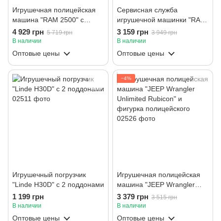
Игрушечная полицейская
Сервисная служба
машина "RAM 2500" с
игрушечной машинки "RAM
прицепом, лодкой и
2500"
4 929 грн
3 159 грн
5 719 грн
3 949 грн
фигурками.
В наличии
В наличии
Оптовые цены
Оптовые цены
−4%
Игрушечный погрузчик
Игрушечная полицейская
"Linde H30D" с 2 поддонами
машина "JEEP Wrangler
Unlimited Rubicon" и
1 199 грн
3 379 грн
3 515 грн
фигурка полицейского
В наличии
В наличии
Оптовые цены
Оптовые цены