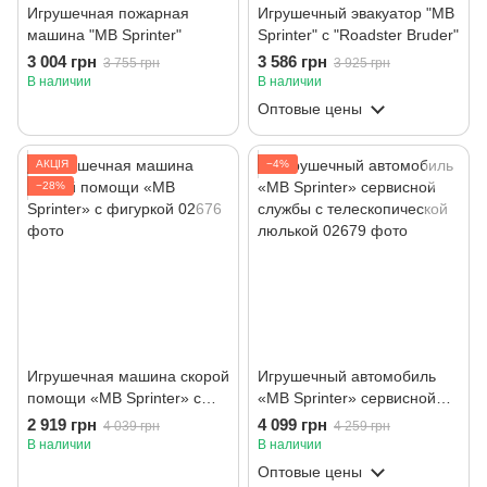
Игрушечная пожарная
Игрушечный эвакуатор "MB
машина "MB Sprinter"
Sprinter" с "Roadster Bruder"
3 004 грн
3 586 грн
3 755 грн
3 925 грн
В наличии
В наличии
Оптовые цены
АКЦІЯ
−4%
−28%
Игрушечная машина скорой
Игрушечный автомобиль
помощи «MB Sprinter» с
«MB Sprinter» сервисной
фигуркой
службы с телескопической
2 919 грн
4 099 грн
4 039 грн
4 259 грн
люлькой
В наличии
В наличии
Оптовые цены