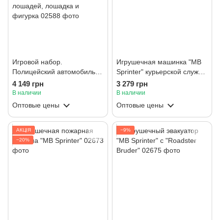
Игровой набор.
Игрушечная машинка "MB
Полицейский автомобиль
Sprinter" курьерской службы
"Land Rover Defender" с
DHL с фигуркой и
4 149 грн
3 279 грн
прицепом для перевозки
аксессуарами.
В наличии
В наличии
лошадей, лошадка и
Оптовые цены
Оптовые цены
фигурка
АКЦІЯ
−9%
−20%