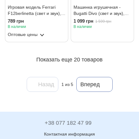
Игровая модель Ferrari
Машинка игрушечная -
F12berlinetta (свет и звук),
Bugatti Divo (свет и звук),
бат. 2хААА в компл.
бат. 2хАААА в компл.
789 грн
1 099 грн
1 599 грн
В наличии
В наличии
Оптовые цены
Показать еще 20 товаров
Назад
Вперед
1
из 5
+38 077 182 47 99
Контактная информация