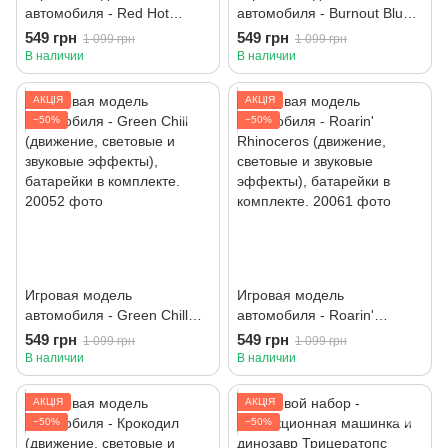
автомобиля - Red Hot
автомобиля - Burnout Blue
(движение, световые и
(движение, световые и
549 грн
549 грн
1 099 грн
1 099 грн
звуковые эффекты),
звуковые эффекты),
В наличии
В наличии
батарейки в комплекте.
батарейки в комплекте.
АКЦІЯ
АКЦІЯ
−50%
−50%
Игровая модель
Игровая модель
автомобиля - Green Chill
автомобиля - Roarin'
(движение, световые и
Rhinoceros (движение,
549 грн
549 грн
1 099 грн
1 099 грн
звуковые эффекты),
световые и звуковые
В наличии
В наличии
батарейки в комплекте.
эффекты), батарейки в
комплекте.
АКЦІЯ
АКЦІЯ
−50%
−50%