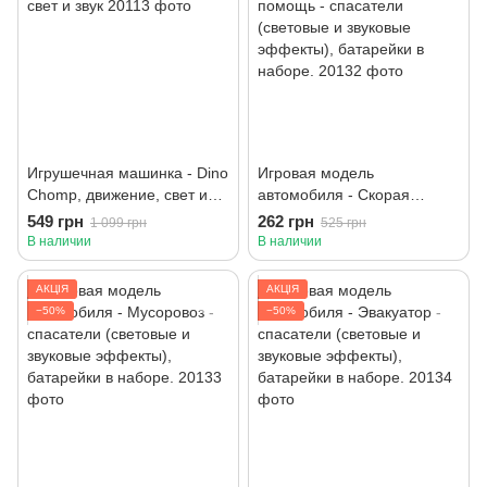
Игрушечная машинка - Dino
Игровая модель
Chomp, движение, свет и
автомобиля - Скорая
звук
помощь - спасатели
549 грн
262 грн
1 099 грн
525 грн
(световые и звуковые
В наличии
В наличии
эффекты), батарейки в
наборе.
АКЦІЯ
АКЦІЯ
−50%
−50%