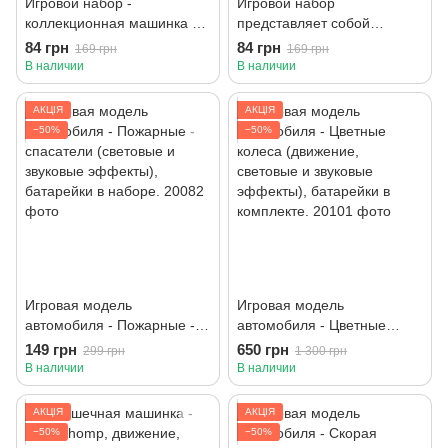
Игровой набор -
Игровой набор
коллекционная машинка и
представляет собой
динозавр Трицератопс
игрушечную машинку и
84 грн
84 грн
169 грн
169 грн
зеленый
зеленого динозавра
В наличии
В наличии
Раптор.
АКЦІЯ
АКЦІЯ
−50%
−50%
Игровая модель
Игровая модель
автомобиля - Пожарные -
автомобиля - Цветные
спасатели (световые и
колеса (движение,
149 грн
650 грн
299 грн
1 300 грн
звуковые эффекты),
световые и звуковые
В наличии
В наличии
батарейки в наборе.
эффекты), батарейки в
комплекте.
АКЦІЯ
АКЦІЯ
−50%
−50%