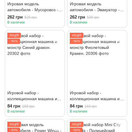
Игровая модель
Игровая модель
автомобиля - Мусоровоз -
автомобиля - Эвакуатор -
спасатели (световые и
спасатели (световые и
262 грн
262 грн
525 грн
525 грн
звуковые эффекты),
звуковые эффекты),
В наличии
В наличии
батарейки в наборе.
батарейки в наборе.
АКЦІЯ
АКЦІЯ
−50%
−50%
Игровой набор -
Игровой набор -
коллекционная машина и
коллекционная машина и
монстр Синий дракон.
монстр Фиолетовый
84 грн
84 грн
169 грн
169 грн
Кракен.
В наличии
В наличии
АКЦІЯ
АКЦІЯ
−50%
−50%