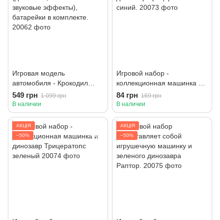
Игровая модель
Игровой набор -
автомобиля - Крокодил
коллекционная машинка и
(движение, световые и
динозавр Трицератопс
549 грн
84 грн
1 099 грн
169 грн
звуковые эффекты),
синий.
В наличии
В наличии
батарейки в комплекте.
АКЦІЯ
АКЦІЯ
−50%
−50%