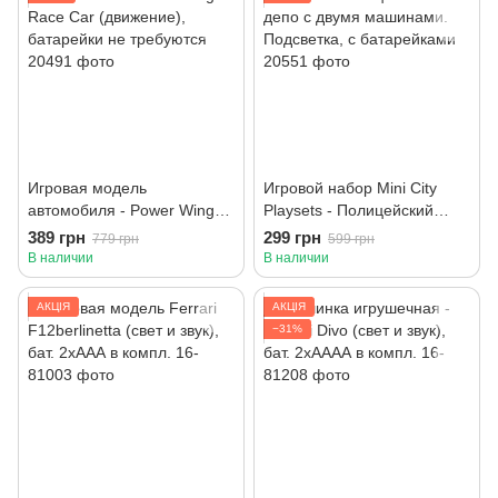
Игровая модель
Игровой набор Mini City
автомобиля - Power Wings -
Playsets - Полицейский
Race Car (движение),
депо с двумя машинами.
389 грн
299 грн
779 грн
599 грн
батарейки не требуются
Подсветка, с батарейками
В наличии
В наличии
АКЦІЯ
АКЦІЯ
−31%