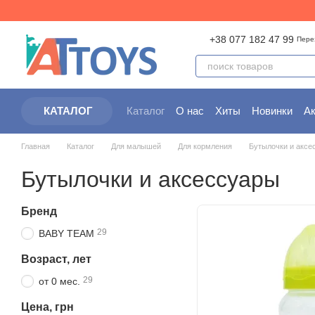
Перейти к основному контенту
+38 077 182 47 99
Пере
Каталог
О нас
Хиты
Новинки
А
КАТАЛОГ
Контактная информация
Партнер
Главная
Каталог
Для малышей
Для кормления
Бутылочки и аксе
Бутылочки и аксессуары
Бренд
29
BABY TEAM
Возраст, лет
29
от 0 мес.
Цена, грн