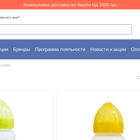
Безкоштовна доставка по Україні від 1500 грн
звонить вам?
кции
Бренды
Программа лояльности
Новости и акции
Опл
ам
Пользовательское соглашение
ссуары
С