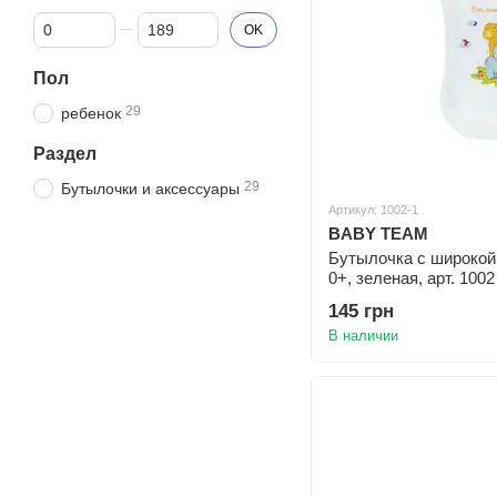
От Цена, грн
До Цена, грн
OK
Пол
29
ребенок
Раздел
29
Бутылочки и аксессуары
Артикул: 1002-1
BABY TEAM
Бутылочка с широкой 
0+, зеленая, арт. 1002
145 грн
В наличии