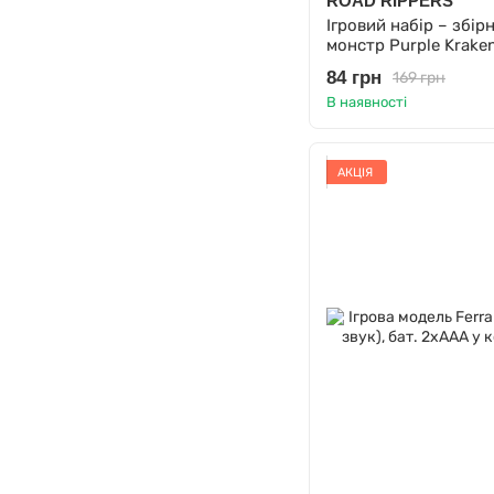
ROAD RIPPERS
Ігровий набір – збір
монстр Purple Krake
84 грн
169 грн
В наявності
АКЦІЯ