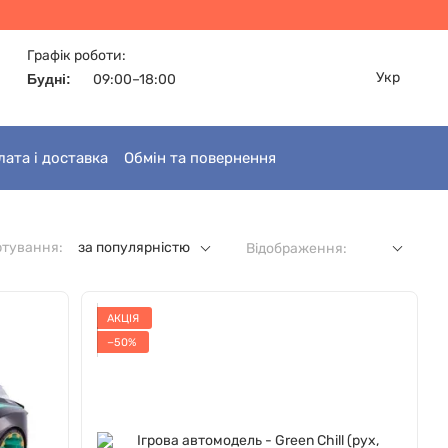
Графік роботи:
Укр
Будні:
09:00–18:00
лата і доставка
Обмін та повернення
ртування:
за популярністю
Відображення:
АКЦІЯ
−50%