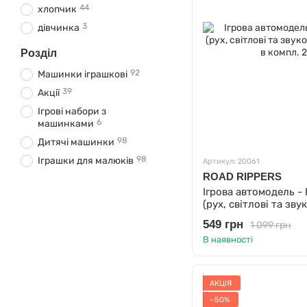
44
хлопчик
3
дівчинка
Розділ
92
Машинки іграшкові
39
Акції
Ігрові набори з
6
машинками
98
Дитячі машинки
98
Іграшки для малюків
Артикул: 20061
ROAD RIPPERS
Ігрова автомодель - 
(рух, світлові та зву
батарейки в компл.
549 грн
1 099 грн
В наявності
АКЦІЯ
−50%