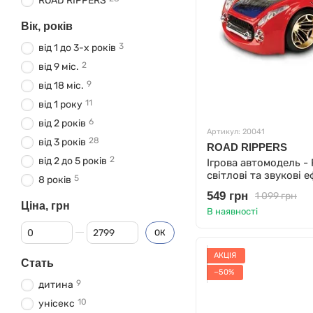
ROAD RIPPERS
Вік, років
3
від 1 до 3-х років
2
від 9 міс.
9
від 18 міс.
11
від 1 року
6
від 2 років
Артикул: 20041
28
від 3 років
ROAD RIPPERS
2
від 2 до 5 років
Ігрова автомодель - 
світлові та звукові 
5
8 років
компл.
549 грн
1 099 грн
Ціна, грн
В наявності
Від Ціна, грн
До Ціна, грн
ОК
АКЦІЯ
Стать
−50%
9
дитина
10
унісекс