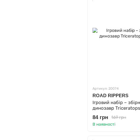
Артикул: 20074
ROAD RIPPERS
Ігровий набір – збір
динозавр Triceratops
84 грн
169 грн
В наявності