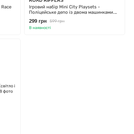
ROAD RIPPERS
 Race
Ігровий набір Mini City Playsets -
Поліцейське депо із двома машинками.
Підсвічування, з батарейками
299 грн
599 грн
В наявності