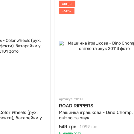
АКЦІЯ
−50%
Артикул: 20113
ROAD RIPPERS
Color Wheels (рух,
Машинка іграшкова - Dino Chomp, 
ефекти), батарейки у
світло та звук
549 грн
1 099 грн
В наявності