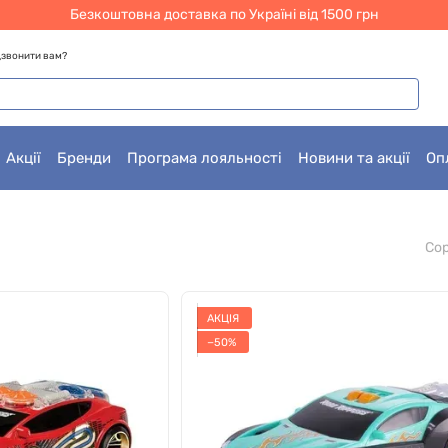
Безкоштовна доставка по Україні від 1500 грн
звонити вам?
Акції
Бренди
Програма лояльності
Новини та акції
Оп
м
Угода користувача
Со
АКЦІЯ
−50%