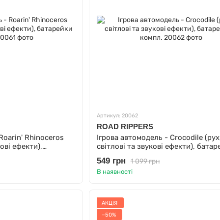
Артикул: 20062
ROAD RIPPERS
Roarin' Rhinoceros
Ігрова автомодель - Crocodile (рух
кові ефекти),
світлові та звукові ефекти), батар
компл.
549 грн
1 099 грн
В наявності
АКЦІЯ
−50%