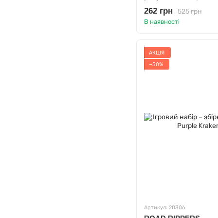
ефекти), батарейки 
262 грн
525 грн
В наявності
АКЦІЯ
−50%
Артикул: 20306