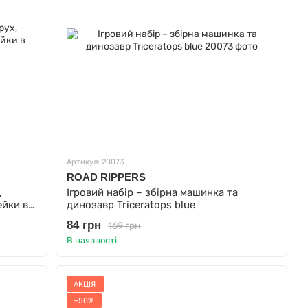
Артикул: 20073
ROAD RIPPERS
,
Ігровий набір – збірна машинка та
ейки в
динозавр Triceratops blue
84 грн
169 грн
В наявності
АКЦІЯ
−50%