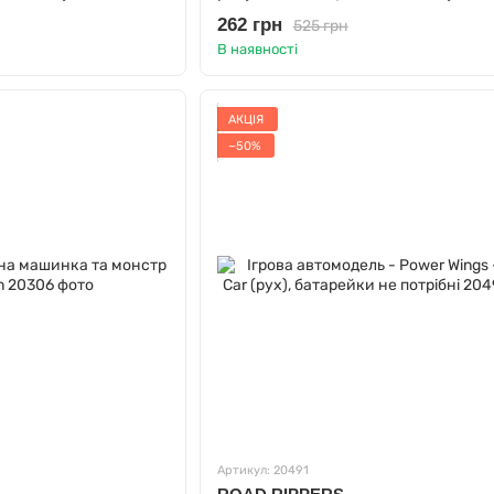
у компл.
ефекти), батарейки у компл.
262 грн
525 грн
В наявності
АКЦІЯ
−50%
Артикул: 20491