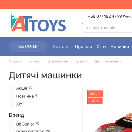
Перейти до основного контенту
+38 077 182 47 99
Перед
Каталог
Про нас
Хіти
Новинки
КАТАЛОГ
Контактна інформація
Партнера
Головна
Каталог
Для малюків
Іграшки
Дитячі машинки
Дитячі машинки
60
Акція
АКЦІЯ
4
Новинка
−50%
1
Хіт
Бренд
70
Bb Junior
28