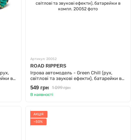
Артикул: 20052
ROAD RIPPERS
рух,
Ігрова автомодель - Green Chill (рух,
ейки в
світлові та звукові ефекти), батарейки в
компл.
549 грн
1 099 грн
В наявності
АКЦІЯ
−50%