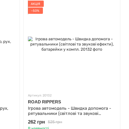
АКЦІЯ
−50%
Артикул: 20132
ROAD RIPPERS
рух,
Ігрова автомодель - Швидка допомога -
рятувальники (світлові та звукові
ефекти), батарейки у компл.
262 грн
525 грн
В наявності