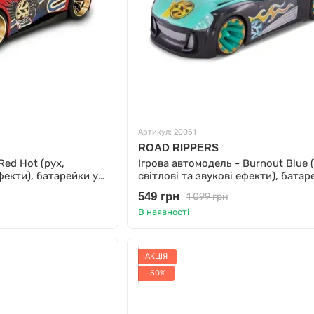
Артикул: 20051
ROAD RIPPERS
Red Hot (рух,
Ігрова автомодель - Burnout Blue (
ефекти), батарейки у
світлові та звукові ефекти), батар
компл.
549 грн
1 099 грн
В наявності
АКЦІЯ
−50%