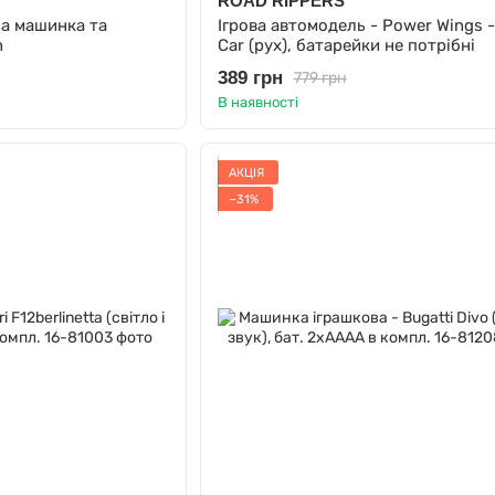
ROAD RIPPERS
на машинка та
Ігрова автомодель - Power Wings -
n
Car (рух), батарейки не потрібні
389 грн
779 грн
В наявності
АКЦІЯ
−31%