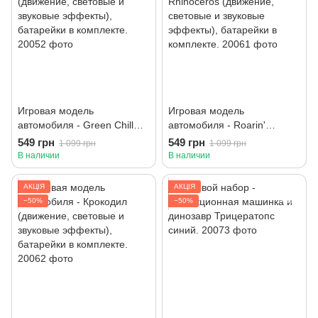
Игровая модель
Игровая модель
автомобиля - Green Chill
автомобиля - Roarin'
(движение, световые и
Rhinoceros (движение,
549 грн
549 грн
1 099 грн
1 099 грн
звуковые эффекты),
световые и звуковые
В наличии
В наличии
батарейки в комплекте.
эффекты), батарейки в
комплекте.
АКЦІЯ
АКЦІЯ
−50%
−50%