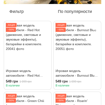
Фильтр
По популярности
АКЦІЯ
АКЦІЯ
−50%
−50%
Игровая модель
Игровая модель
автомобиля - Red Hot
автомобиля - Burnout Blue
(движение, световые и
(движение, световые и
549 грн
549 грн
1 099 грн
1 099 грн
звуковые эффекты),
звуковые эффекты),
В наличии
В наличии
батарейки в комплекте.
батарейки в комплекте.
АКЦІЯ
АКЦІЯ
−50%
−50%