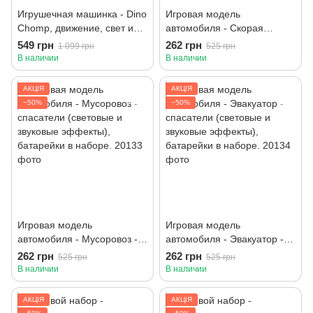
Игрушечная машинка - Dino
Игровая модель
Chomp, движение, свет и
автомобиля - Скорая
звук
помощь - спасатели
549 грн
262 грн
1 099 грн
525 грн
(световые и звуковые
В наличии
В наличии
эффекты), батарейки в
наборе.
АКЦІЯ
АКЦІЯ
−50%
−50%
Игровая модель
Игровая модель
автомобиля - Мусоровоз -
автомобиля - Эвакуатор -
спасатели (световые и
спасатели (световые и
262 грн
262 грн
525 грн
525 грн
звуковые эффекты),
звуковые эффекты),
В наличии
В наличии
батарейки в наборе.
батарейки в наборе.
АКЦІЯ
АКЦІЯ