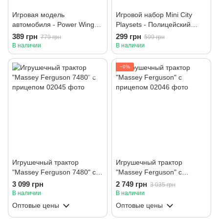
Игровая модель
Игровой набор Mini City
автомобиля - Power Wings -
Playsets - Полицейский
Race Car (движение),
депо с двумя машинами.
389 грн
299 грн
779 грн
599 грн
батарейки не требуются
Подсветка, с батарейками
В наличии
В наличии
−9%
Игрушечный трактор
Игрушечный трактор
"Massey Ferguson 7480" с
"Massey Ferguson" с
прицепом
прицепом
3 099 грн
2 749 грн
3 035 грн
В наличии
В наличии
Оптовые цены
Оптовые цены