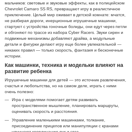
мальчиков: световые и звуковые эффекты, как в полицейском
Chevrolet Camaro SS RS, превращают игру в реалистичное
приключение. Целый мир оживает в детской комнате: мчатся,
не разбирая дороги, инерционные игрушечные машинки,
стартуют с устройства гоночные болиды, они едут через петли
и обгоняют по трассе из набора Cyber Racers. Звуки сирен и
подвижные механизмы добавляют драйва, а модульные
детали и фигурки делают игру еще более увлекательной —
никаких правил — только скорость, фантазия и бесконечные
истории.
Как машинки, техника и модельки влияют на
развитие ребенка
Игрушечные машинки для детей — это источник развлечения,
счастья и любопытства, но на самом деле, играть с ними
очень полезно:
Игра с моделями помогает детям развивать
пространственное мышление, планировать маршруты,
оценивать скорость и расстояния.
Управление маленькими машинками, толкание,
присоединение прицепов или манипуляции с кранами
улучшают координацию рук и глаз.