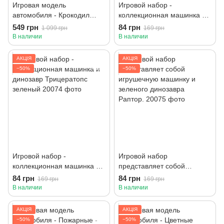
Игровая модель
Игровой набор -
автомобиля - Крокодил
коллекционная машинка и
(движение, световые и
динозавр Трицератопс
549 грн
84 грн
1 099 грн
169 грн
звуковые эффекты),
синий.
В наличии
В наличии
батарейки в комплекте.
АКЦІЯ
АКЦІЯ
−50%
−50%
Игровой набор -
Игровой набор
коллекционная машинка и
представляет собой
динозавр Трицератопс
игрушечную машинку и
84 грн
84 грн
169 грн
169 грн
зеленый
зеленого динозавра
В наличии
В наличии
Раптор.
АКЦІЯ
АКЦІЯ
−50%
−50%