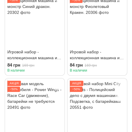
−50%
−50%
Игровой набор -
Игровой набор -
коллекционная машина и
коллекционная машина и
монстр Синий дракон.
монстр Фиолетовый
84 грн
84 грн
169 грн
169 грн
Кракен.
В наличии
В наличии
АКЦІЯ
АКЦІЯ
−50%
−50%