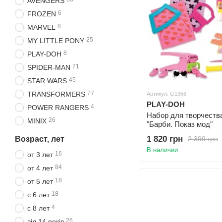
AVENGERS
6
FROZEN
8
MARVEL
25
MY LITTLE PONY
8
PLAY-DOH
71
SPIDER-MAN
45
STAR WARS
77
TRANSFORMERS
Артикул: G1356
PLAY-DOH
4
POWER RANGERS
Набор для творчеств
26
MINIX
"Барби. Показ мод"
1 820 грн
Возраст, лет
2 399 грн
В наличии
16
от 3 лет
84
от 4 лет
18
от 5 лет
18
с 6 лет
4
с 8 лет
26
від 14 років