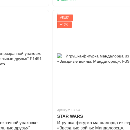
АКЦІЯ
−43%
Артикул: F3954
STAR WARS
озрачной упаковке
Игрушка-фигурка мандалорца из се
ельные друзья"
«Звездные войны: Мандалорец».