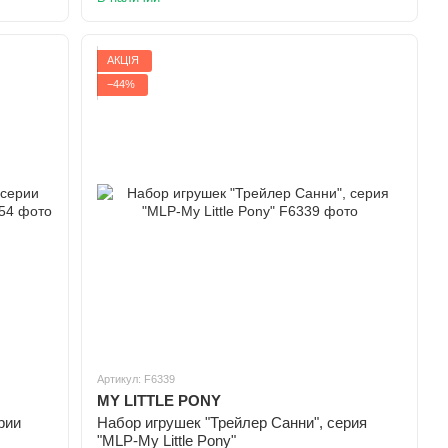
АКЦІЯ
−44%
Артикул: F6339
MY LITTLE PONY
рии
Набор игрушек "Трейлер Санни", серия
"MLP-My Little Pony"