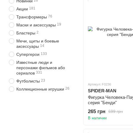
26
Новинки
181
Акции
76
Трансформеры
19
Маски и аксессуары
2
Бластеры
Мечи, щиты и боевые
14
аксессуары
133
Супергерои
Известные люди и
персонажи фильмов або
331
сериалов
23
Футболисты
Артикул: F0236
26
Коллекционные игрушки
SPIDER-MAN
Фигурка Человека-Пау
серия "Бенди"
265 грн
699 грн
В наличии