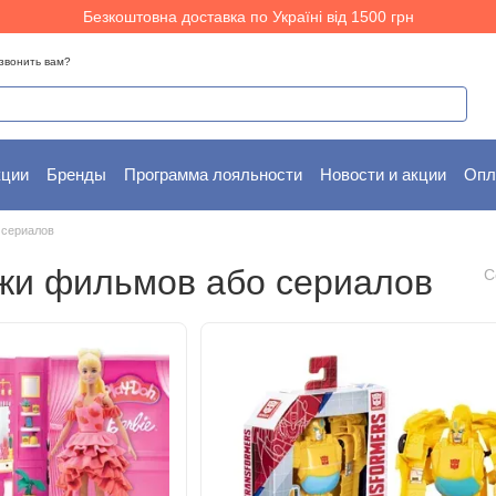
Безкоштовна доставка по Україні від 1500 грн
звонить вам?
кции
Бренды
Программа лояльности
Новости и акции
Опл
ам
Пользовательское соглашение
 сериалов
жи фильмов або сериалов
С