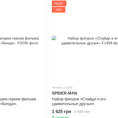
АКЦІЯ
−35%
Артикул: F1458
SPIDER-MAN
урки героев фильма
Набор фигурок «Спайди и его
 «Бенди».
удивительные друзья»
1 625 грн
2 499 грн
В наличии