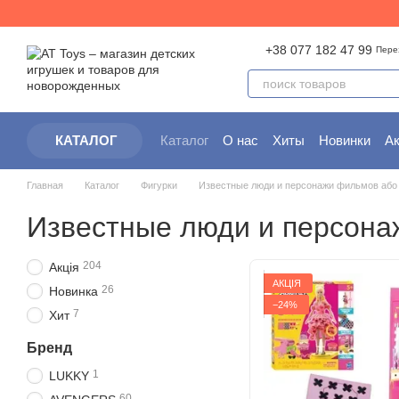
Перейти к основному контенту
+38 077 182 47 99
Пере
Каталог
О нас
Хиты
Новинки
А
КАТАЛОГ
Контактная информация
Партнер
Главная
Каталог
Фигурки
Известные люди и персонажи фильмов або
Известные люди и персона
204
Акція
АКЦІЯ
26
Новинка
−24%
7
Хит
Бренд
1
LUKKY
60