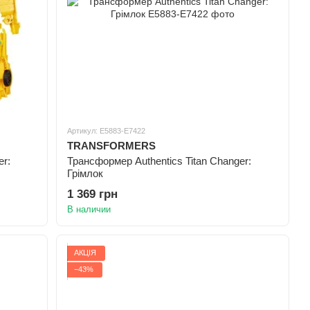
Артикул: E5883-E7422
TRANSFORMERS
er:
Трансформер Authentics Titan Changer:
Грімлок
1 369 грн
В наличии
АКЦІЯ
−43%