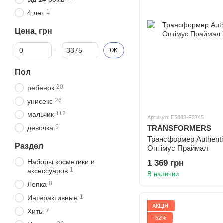
1
4 лет
Цена, грн
От Цена, грн
До Цена, грн
OK
Пол
20
ребенок
26
унисекс
112
мальчик
Артикул: E5883-F3745
9
девочка
TRANSFORMERS
Трансформер Authentic
Раздел
Оптімус Праймал
Наборы косметики и
1 369 грн
1
аксессуаров
В наличии
8
Лепка
1
Интерактивные
АКЦІЯ
7
Хиты
−62%