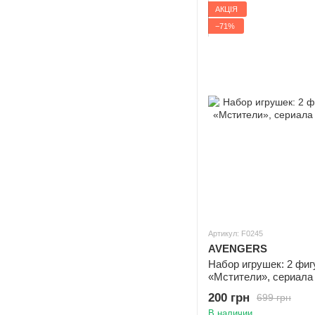
АКЦІЯ
−71%
Артикул: F0245
AVENGERS
Набор игрушек: 2 фиг
«Мстители», сериала
200 грн
699 грн
В наличии