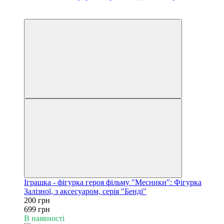
Акція
−71%
Іграшка - фігурка героя фільму "Месники": Фігурка
Залізної, з аксесуаром, серія "Бенді"
200 грн
699 грн
В наявності