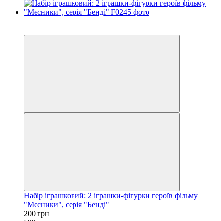
Акція
−71%
Набір іграшковий: 2 іграшки-фігурки героїв фільму
"Месники", серія "Бенді"
200 грн