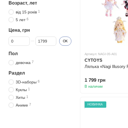
Возраст, лет
1
від 15 років
6
5 лет
Цена, грн
От Цена, грн
До Цена, грн
OK
Пол
Артикул: NAGI-05-A01
CYTOYS
7
девочка
Лялька «Nagi Illusory
Раздел
1 799 грн
6
3D-наборы
В наличии
1
Куклы
1
Хиты
7
НОВИНКА
Аниме