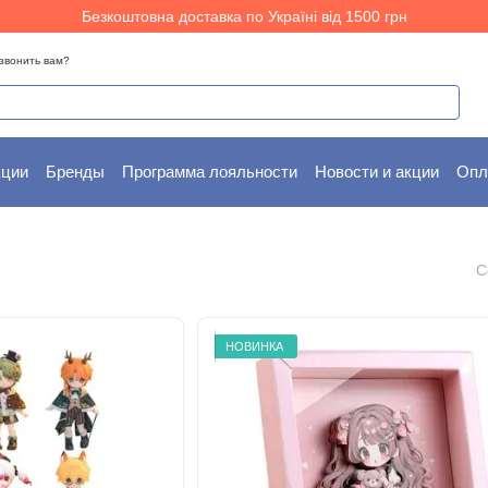
Безкоштовна доставка по Україні від 1500 грн
звонить вам?
кции
Бренды
Программа лояльности
Новости и акции
Опл
ам
Пользовательское соглашение
С
НОВИНКА