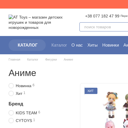
Перейти к основному контенту
+38 077 182 47 99
Пере
Каталог
О нас
Хиты
Новинки
А
КАТАЛОГ
Контактная информация
Партнер
Главная
Каталог
Фигурки
Аниме
Аниме
6
Новинка
ХИТ
1
Хит
Бренд
6
KIDS TEAM
1
CYTOYS