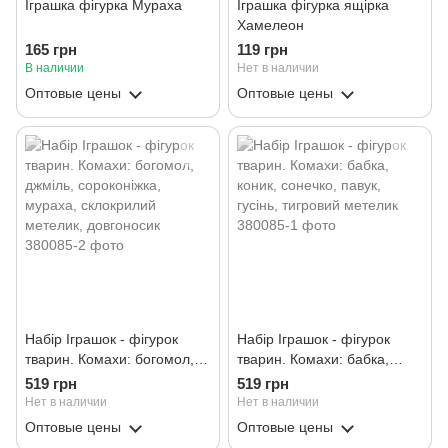
Іграшка фігурка Мураха
Іграшка фігурка ящірка
Хамелеон
165 грн
119 грн
В наличии
Нет в наличии
Оптовые цены
Оптовые цены
Набір Іграшок - фігурок
Набір Іграшок - фігурок
тварин. Комахи: богомол,
тварин. Комахи: бабка,
джміль, сороконіжка,
коник, сонечко, павук,
519 грн
519 грн
мураха, склокрилий
гусінь, тигровий метелик
Нет в наличии
Нет в наличии
метелик, довгоносик
Оптовые цены
Оптовые цены