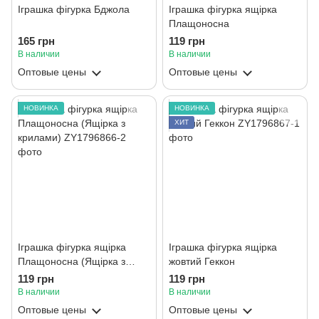
Іграшка фігурка Бджола
Іграшка фігурка ящірка
Плащоносна
165 грн
119 грн
В наличии
В наличии
Оптовые цены
Оптовые цены
НОВИНКА
НОВИНКА
ХИТ
Іграшка фігурка ящірка
Іграшка фігурка ящірка
Плащоносна (Ящірка з
жовтий Геккон
крилами)
119 грн
119 грн
В наличии
В наличии
Оптовые цены
Оптовые цены