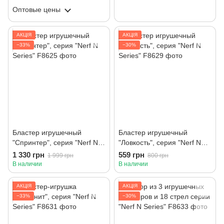
Оптовые цены
АКЦІЯ
АКЦІЯ
−33%
−30%
Бластер игрушечный
Бластер игрушечный
"Спринтер", серия "Nerf N
"Ловкость", серия "Nerf N
Series"
Series"
1 330 грн
559 грн
1 999 грн
800 грн
В наличии
В наличии
АКЦІЯ
АКЦІЯ
−33%
−30%