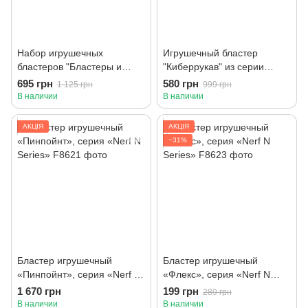
Набор игрушечных
Игрушечный бластер
бластеров "Бластеры и
"Киберрукав" из серии
мишени" серии "Элита 2.0"
"Трансформеры: Новая
695 грн
580 грн
1 125 грн
999 грн
Искра"
В наличии
В наличии
АКЦІЯ
АКЦІЯ
−31%
Бластер игрушечный
Бластер игрушечный
«Пинпойнт», серия «Nerf N
«Флекс», серия «Nerf N
Series»
Series»
1 670 грн
199 грн
289 грн
В наличии
В наличии