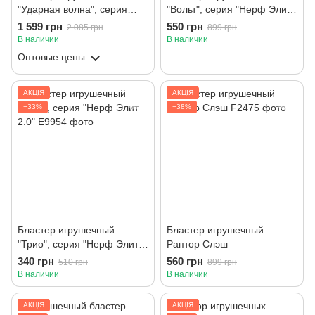
"Ударная волна", серия
"Вольт", серия "Нерф Элит
"Нерф Элит 2.0"
2.0"
1 599 грн
550 грн
2 085 грн
899 грн
В наличии
В наличии
Оптовые цены
АКЦІЯ
АКЦІЯ
−33%
−38%
Бластер игрушечный
Бластер игрушечный
"Трио", серия "Нерф Элит
Раптор Слэш
2.0"
340 грн
560 грн
510 грн
899 грн
В наличии
В наличии
АКЦІЯ
АКЦІЯ