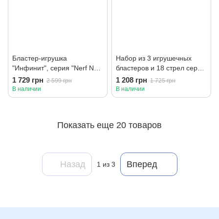
Бластер-игрушка
Набор из 3 игрушечных
"Инфинит", серия "Nerf N
бластеров и 18 стрел серии
Series"
"Nerf N Series"
1 729 грн
1 208 грн
2 599 грн
1 725 грн
В наличии
В наличии
Показать еще 20 товаров
Назад
Вперед
1
из 3