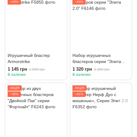
−43%
−43%
Игрушечный бластер
Набор игрушечных
Armorstrike
бластеров серии "Элита
2.0"
1 145 грн
1 320 грн
1 999 грн
2 300 грн
В наличии
В наличии
АКЦІЯ
АКЦІЯ
−30%
−41%