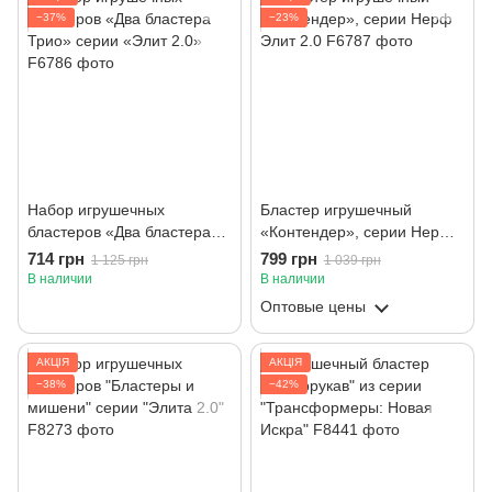
−37%
−23%
Набор игрушечных
Бластер игрушечный
бластеров «Два бластера
«Контендер», серии Нерф
Трио» серии «Элит 2.0»
Элит 2.0
714 грн
799 грн
1 125 грн
1 039 грн
В наличии
В наличии
Оптовые цены
АКЦІЯ
АКЦІЯ
−38%
−42%