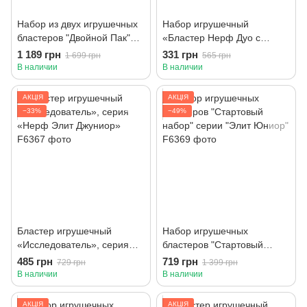
Набор из двух игрушечных
Набор игрушечный
бластеров "Двойной Пак"
«Бластер Нерф Дуо с
серии "Фортнайт"
мишенью», Серии Элит 2.0
1 189 грн
331 грн
1 699 грн
565 грн
В наличии
В наличии
АКЦІЯ
АКЦІЯ
−33%
−49%
Бластер игрушечный
Набор игрушечных
«Исследователь», серия
бластеров "Стартовый
«Нерф Элит Джуниор»
набор" серии "Элит Юниор"
485 грн
719 грн
729 грн
1 399 грн
В наличии
В наличии
АКЦІЯ
АКЦІЯ