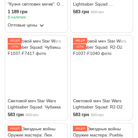
"Кузня світлових мечів": Обі
Lightsaber Squad:
Ван Кенобі
Мандалорец
1 189 грн
583 грн
800 грн
В наличии
Оптовые цены
АКЦІЯ
АКЦІЯ
−27%
−27%
Световой меч Star Wars
Световой меч Star Wars
Lightsaber Squad: Чубакка
Lightsaber Squad: R2-D2
583 грн
583 грн
800 грн
800 грн
АКЦІЯ
АКЦІЯ