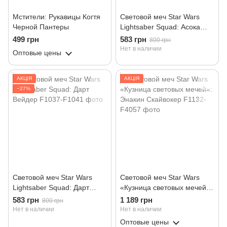
Мстители: Рукавицы Когтя
Световой меч Star Wars
Черной Пантеры
Lightsaber Squad: Асока
Тано
499 грн
583 грн
800 грн
Нет в наличии
Оптовые цены
АКЦІЯ
АКЦІЯ
−27%
Световой меч Star Wars
Световой меч Star Wars
Lightsaber Squad: Дарт
«Кузница световых мечей»:
Вейдер
Энакин Скайвокер
583 грн
1 189 грн
800 грн
Нет в наличии
Нет в наличии
Оптовые цены