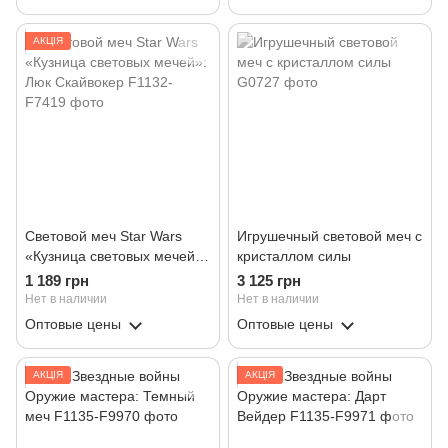
АКЦІЯ
Световой меч Star Wars
Игрушечный световой меч с
«Кузница световых мечей»:
кристаллом силы
Люк Скайвокер
1 189 грн
3 125 грн
Нет в наличии
Нет в наличии
Оптовые цены
Оптовые цены
АКЦІЯ
АКЦІЯ