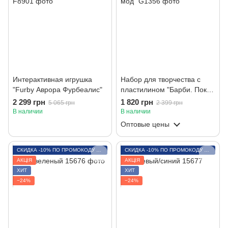
Интерактивная игрушка
Набор для творчества с
"Furby Аврора Фурбеалис"
пластилином "Барби. Показ
мод"
2 299 грн
1 820 грн
5 065 грн
2 399 грн
В наличии
В наличии
Оптовые цены
СКИДКА -10% ПО ПРОМОКОДУ LITO
СКИДКА -10% ПО ПРОМОКОДУ LITO
АКЦІЯ
АКЦІЯ
ХИТ
ХИТ
−24%
−24%