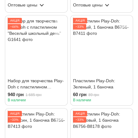
Оптовые цены
Оптовые цены
АКЦІЯ
АКЦІЯ
−44%
−33%
Набор для творчества Play-
Пластилин Play-Doh:
Doh с пластилином
Зеленый, 1 баночка
"Веселый школьный день"
940 грн
60 грн
1 685 грн
89 грн
В наличии
В наличии
АКЦІЯ
АКЦІЯ
−33%
−33%