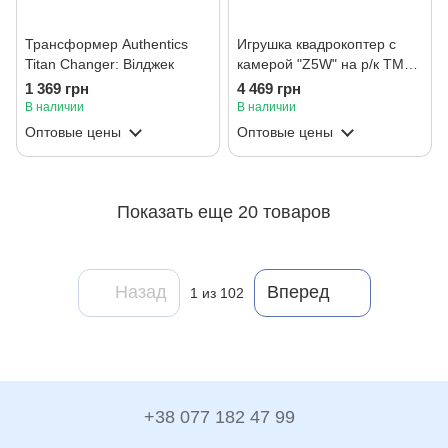
Трансформер Authentics
Игрушка квадрокоптер с
Titan Changer: Вілджек
камерой "Z5W" на р/к ТМ
"SYMA"
1 369 грн
4 469 грн
В наличии
В наличии
Оптовые цены
Оптовые цены
Показать еще 20 товаров
Назад
Вперед
1
из 102
+38 077 182 47 99