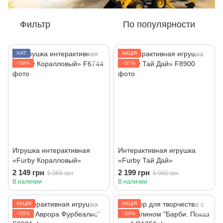
Фильтр
По популярности
ХИТ
АКЦІЯ
−58%
−57%
Игрушка интерактивная
Интерактивная игрушка
«Furby Коралловый»
«Furby Тай Дай»
2 149 грн
2 199 грн
5 065 грн
5 065 грн
В наличии
В наличии
АКЦІЯ
АКЦІЯ
−55%
−24%