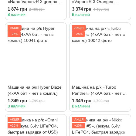
«Nano VaporizR 3 green»
«VaporizR 3 Orange»
(4хАА бат. - нет в компл.),
(аккум. Li-Fe-Po - 6,4v,
1 874 грн
3 374 грн
2 499 грн
4 499 грн
зеленая
быстрая зарядка от USB),
В наличии
В наличии
оранжевая
АКЦІЯ
АКЦІЯ
−25%
−25%
Машина на р/к Hyper Blaze
Машина на р/к «Turbo
(4хАА бат. - нет в компл.)
Panther» (4хАА бат. - нет в
компл.)
1 349 грн
1 349 грн
1 799 грн
1 799 грн
В наличии
В наличии
АКЦІЯ
АКЦІЯ
−25%
−25%