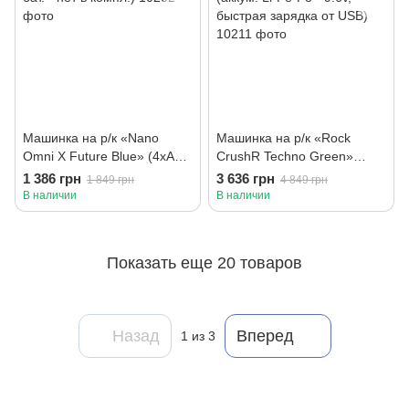
Машинка на р/к «Nano
Машинка на р/к «Rock
Omni X Future Blue» (4хАА
CrushR Techno Green»
бат. - нет в компл.)
(аккум. Li-Fe-Po - 9.6v,
1 386 грн
3 636 грн
1 849 грн
4 849 грн
быстрая зарядка от USB)
В наличии
В наличии
Показать еще 20 товаров
Назад
Вперед
1
из 3