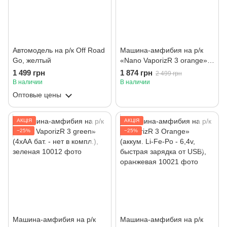
Автомодель на р/к Off Road
Машина-амфибия на р/к
Go, желтый
«Nano VaporizR 3 orange»
(4хАА бат. - нет в компл.),
1 499 грн
1 874 грн
2 499 грн
оранжевый
В наличии
В наличии
Оптовые цены
АКЦІЯ
АКЦІЯ
−25%
−25%
Машина-амфибия на р/к
Машина-амфибия на р/к