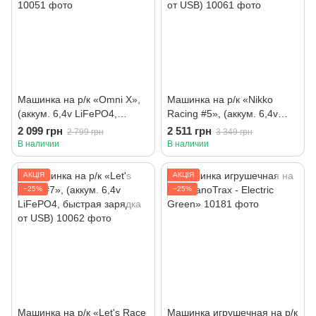
Машинка на р/к «Omni X»,
Машинка на р/к «Nikko
(аккум. 6,4v LiFePO4,
Racing #5», (аккум. 6,4v
быстрая зарядка от USB)
LiFePO4, быстрая зарядка
2 099 грн
2 511 грн
2 799 грн
3 349 грн
от USB)
В наличии
В наличии
АКЦІЯ
АКЦІЯ
−25%
−25%
Машинка на р/к «Let's Race
Машинка игрушечная на р/к