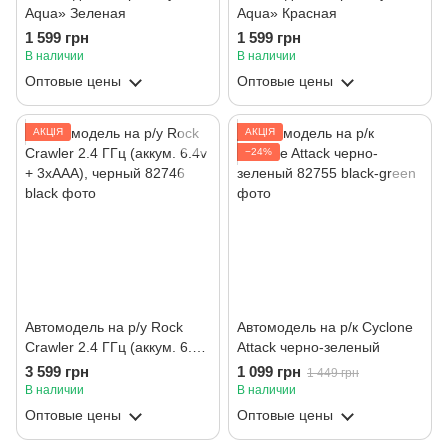
Aqua» Зеленая
Aqua» Красная
1 599 грн
1 599 грн
В наличии
В наличии
Оптовые цены
Оптовые цены
АКЦІЯ
АКЦІЯ
−24%
Автомодель на р/у Rock
Автомодель на р/к Cyclone
Crawler 2.4 ГГц (аккум. 6.4v
Attack черно-зеленый
+ 3хААА), черный
3 599 грн
1 099 грн
1 449 грн
В наличии
В наличии
Оптовые цены
Оптовые цены