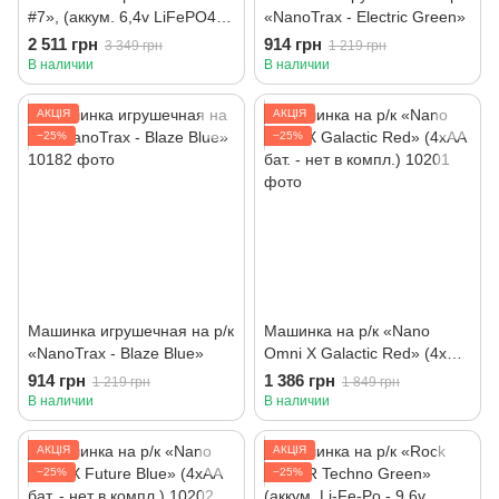
#7», (аккум. 6,4v LiFePO4,
«NanoTrax - Electric Green»
быстрая зарядка от USB)
2 511 грн
914 грн
3 349 грн
1 219 грн
В наличии
В наличии
АКЦІЯ
АКЦІЯ
−25%
−25%
Машинка игрушечная на р/к
Машинка на р/к «Nano
«NanoTrax - Blaze Blue»
Omni X Galactic Red» (4хАА
бат. - нет в компл.)
914 грн
1 386 грн
1 219 грн
1 849 грн
В наличии
В наличии
АКЦІЯ
АКЦІЯ
−25%
−25%