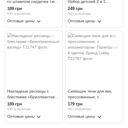
со штампом сердечка т.м.
Набор детский 2 в 1,
"Удачливый"
торговая марка "Lukky".
189 грн
249 грн
Цвет черный с
Нет в наличии
Нет в наличии
серебристыми блестками.
Оптовые цены
Оптовые цены
Накладные ресницы с
Сияющие тени для век,
блестками «Бриллиантовый
прессованные, с
взгляд»
аппликатором. Палитра из
189 грн
179 грн
6 цветов, бренд Lukky.
Нет в наличии
Нет в наличии
Оптовые цены
Оптовые цены