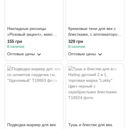
Накладные ресницы
Кремовые тени для век с
«Розовый акцент», микс
блестками, с аппликатором,
черных и розовых ресниц
детские и т.п. «Лукки», в
155 грн
329 грн
наборе 12 цветов.
В наличии
В наличии
Оптовые цены
Оптовые цены
Подводка-маркер для век
Тушь и блестки для век.