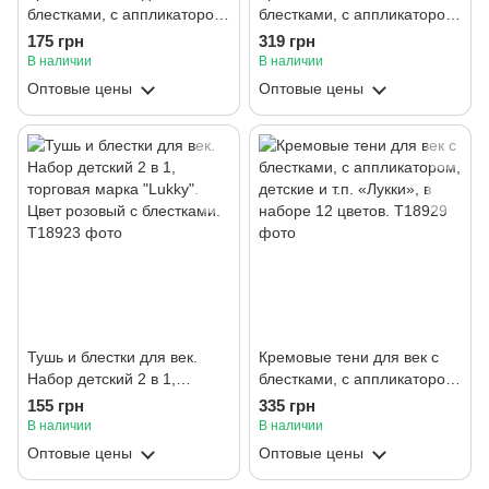
блестками, с аппликатором,
блестками, с аппликатором,
детские и т. д. «Лукки»,
детские и т. д. Lucky
175 грн
319 грн
Цвета: синий, лазурный,
В наличии
В наличии
бирюзовый.
Оптовые цены
Оптовые цены
Тушь и блестки для век.
Кремовые тени для век с
Набор детский 2 в 1,
блестками, с аппликатором,
торговая марка "Lukky".
детские и т.п. «Лукки», в
155 грн
335 грн
Цвет розовый с блестками.
наборе 12 цветов.
В наличии
В наличии
Оптовые цены
Оптовые цены