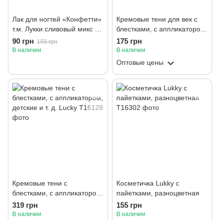
Лак для ногтей «Конфетти»
Кремовые тени для век с
т.м. Лукки сливовый микс с
блестками, с аппликатором,
блестками
детские и т. д. «Лукки»,
90 грн
175 грн
155 грн
Цвета: синий, лазурный,
В наличии
В наличии
бирюзовый.
Оптовые цены
Кремовые тени с
Косметичка Lukky с
блестками, с аппликатором,
пайетками, разноцветная
детские и т. д. Lucky
319 грн
155 грн
В наличии
В наличии