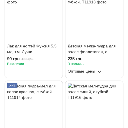
Лак для ногтей Фуксия 5,5
Детская мелка-пудра для
мл, т.м. Лукки
волос фиолетовая, с
губкой.
90 грн
235 грн
155 грн
В наличии
В наличии
Оптовые цены
ХИТ