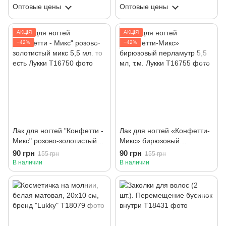
Оптовые цены
Оптовые цены
АКЦІЯ
АКЦІЯ
−42%
−42%
Лак для ногтей "Конфетти -
Лак для ногтей «Конфетти-
Микс" розово-золотистый
Микс» бирюзовый
микс 5,5 мл. то есть Лукки
перламутр 5,5 мл, т.м.
90 грн
90 грн
155 грн
155 грн
Лукки
В наличии
В наличии