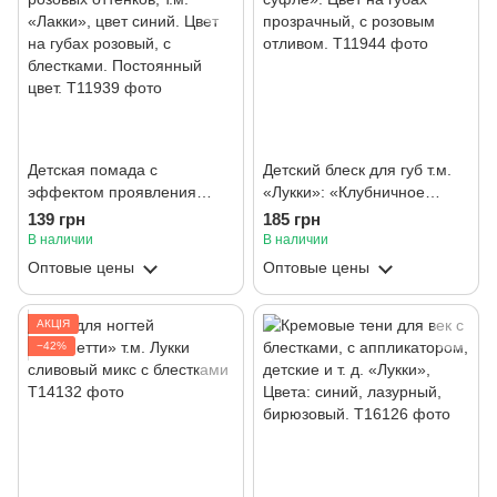
Детская помада с
Детский блеск для губ т.м.
эффектом проявления
«Лукки»: «Клубничное
розовых оттенков, т.м.
суфле». Цвет на губах
139 грн
185 грн
«Лакки», цвет синий. Цвет
прозрачный, с розовым
В наличии
В наличии
на губах розовый, с
отливом.
Оптовые цены
Оптовые цены
блестками. Постоянный
цвет.
АКЦІЯ
−42%