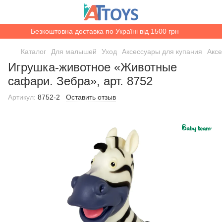
Безкоштовна доставка по Україні від 1500 грн
Каталог
Для малышей
Уход
Аксессуары для купания
Акс
Игрушка-животное «Животные
сафари. Зебра», арт. 8752
Артикул:
8752-2
Оставить отзыв