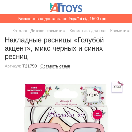
Безкоштовна доставка по Україні від 1500 грн
Каталог
Детская косметика
Косметика для глаз
Косметика 
Накладные ресницы «Голубой
акцент», микс черных и синих
ресниц
Артикул:
T21750
Оставить отзыв