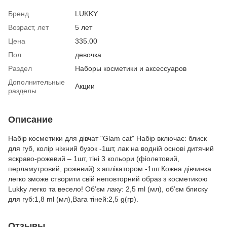
Бренд
LUKKY
Возраст, лет
5 лет
Цена
335.00
Пол
девочка
Раздел
Наборы косметики и аксессуаров
Дополнительные
Акции
разделы
Описание
Набір косметики для дівчат "Glam cat" Набір включає: блиск
для губ, колір ніжний бузок -1шт, лак на водній основі дитячий
яскраво-рожевий – 1шт, тіні 3 кольори (фіолетовий,
перламутровий, рожевий) з аплікатором -1шт.Кожна дівчинка
легко зможе створити свій неповторний образ з косметикою
Lukky легко та весело! Об’єм лаку: 2,5 ml (мл), об’єм блиску
для губ:1,8 ml (мл),Вага тіней:2,5 g(гр).
Отзывы