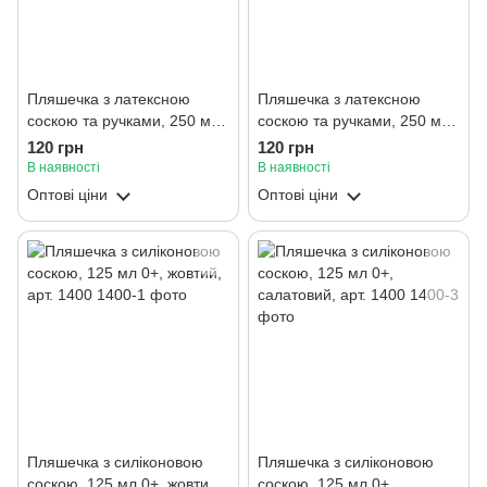
Пляшечка з латексною
Пляшечка з латексною
соскою та ручками, 250 мл
соскою та ручками, 250 мл
0+, "Собачка", салатовий,
0+, "Собачка",
120 грн
120 грн
арт. 1311
помаранчевий, арт. 1311
В наявності
В наявності
Оптові ціни
Оптові ціни
Пляшечка з силіконовою
Пляшечка з силіконовою
соскою, 125 мл 0+, жовтий,
соскою, 125 мл 0+,