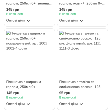
горлом, 250мл 0+, зелений,
горлом, жовтий, 250мл 0+,
арт. 1002
арт. 1002
145 грн
145 грн
В наявності
В наявності
Оптові ціни
Оптові ціни
Пляшечка з широким
Пляшечка з талією та
горлом, 250мл 0+,
силіконовою соскою, 125
помаранчевий, арт. 1002
мл, фіолетовий, арт. 1111
145 грн
95 грн
В наявності
В наявності
Оптові ціни
Оптові ціни