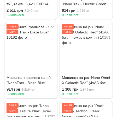
#7", (акум. 6,4v LiFePO4,
"NanoTrax - Electric Green"
швидкий заряд від USB)
2 511 грн
914 грн
3 349 грн
1 219 грн
В наявності
В наявності
АКЦІЯ
АКЦІЯ
−25%
−25%
Машинка іграшкова на р/к
Машинка на р/к "Nano Omni
"NanoTrax - Blaze Blue"
X Galactic Red" (4хАА бат. -
немає в компл.)
914 грн
1 386 грн
1 219 грн
1 849 грн
В наявності
В наявності
АКЦІЯ
АКЦІЯ
−25%
−25%