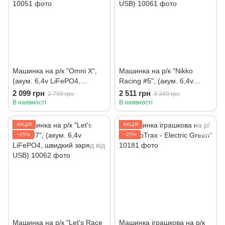
Машинка на р/к "Omni X",
Машинка на р/к "Nikko
(акум. 6,4v LiFePO4,
Racing #5", (акум. 6,4v
швидкий заряд від USB)
LiFePO4, швидкий заряд від
2 099 грн
2 511 грн
2 799 грн
3 349 грн
USB)
В наявності
В наявності
АКЦІЯ
АКЦІЯ
−25%
−25%
Машинка на р/к "Let's Race
Машинка іграшкова на р/к