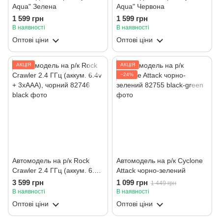
Aqua" Зелена
Aqua" Червона
1 599 грн
1 599 грн
В наявності
В наявності
Оптові ціни
Оптові ціни
АКЦІЯ
АКЦІЯ
−24%
Автомодель на р/к Rock
Автомодель на р/к Cyclone
Crawler 2.4 ГГц (аккум. 6.4v
Attack чорно-зелений
+ 3хААА), чорний
3 599 грн
1 099 грн
1 449 грн
В наявності
В наявності
Оптові ціни
Оптові ціни