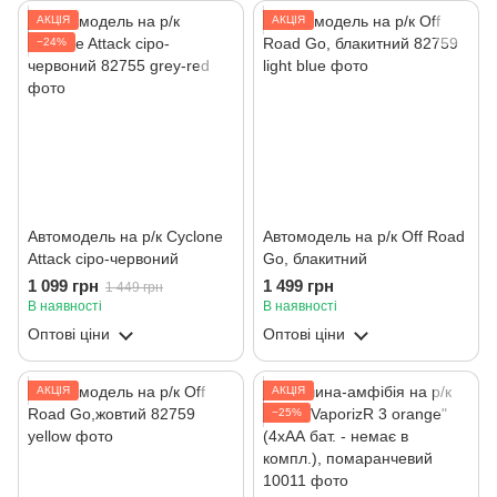
АКЦІЯ
АКЦІЯ
−24%
Автомодель на р/к Cyclone
Автомодель на р/к Off Road
Attack сіро-червоний
Go, блакитний
1 099 грн
1 499 грн
1 449 грн
В наявності
В наявності
Оптові ціни
Оптові ціни
АКЦІЯ
АКЦІЯ
−25%