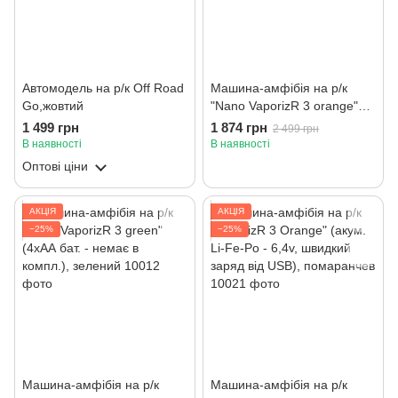
Автомодель на р/к Off Road
Машина-амфібія на р/к
Go,жовтий
"Nano VaporizR 3 orange"
(4хАА бат. - немає в
1 499 грн
1 874 грн
2 499 грн
компл.), помаранчевий
В наявності
В наявності
Оптові ціни
АКЦІЯ
АКЦІЯ
−25%
−25%
Машина-амфібія на р/к
Машина-амфібія на р/к