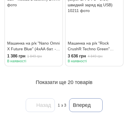
Машинка на р/к "Nano Omni
Машинка на р/к "Rock
X Future Blue" (4хАА бат. -
CrushR Techno Green"
немає в компл.)
(акум. Li-Fe-Po - 9.6v,
1 386 грн
3 636 грн
1 849 грн
4 849 грн
швидкий заряд від USB)
В наявності
В наявності
Показати ще 20 товарів
Назад
Вперед
1
з 3