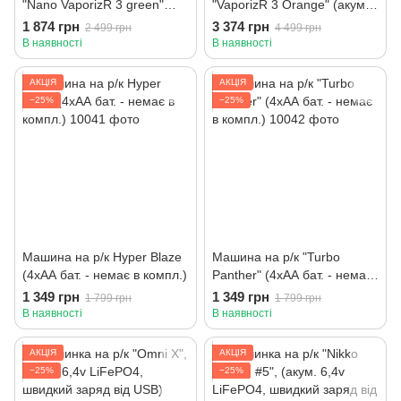
"Nano VaporizR 3 green"
"VaporizR 3 Orange" (акум.
(4хАА бат. - немає в
Li-Fe-Po - 6,4v, швидкий
1 874 грн
3 374 грн
2 499 грн
4 499 грн
компл.), зелений
заряд від USB), помаранчев
В наявності
В наявності
АКЦІЯ
АКЦІЯ
−25%
−25%
Машина на р/к Hyper Blaze
Машина на р/к "Turbo
(4хАА бат. - немає в компл.)
Panther" (4хАА бат. - немає
в компл.)
1 349 грн
1 349 грн
1 799 грн
1 799 грн
В наявності
В наявності
АКЦІЯ
АКЦІЯ
−25%
−25%