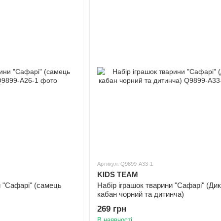
Артикул: Q9899-A33-1
KIDS TEAM
и "Сафарі" (самець
Набір іграшок тварини "Сафарі" (Ди
кабан чорний та дитинча)
269 грн
В наявності