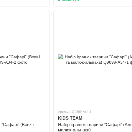
Артикул: Q9899-A34-1
KIDS TEAM
 "Сафарі" (Вовк і
Набір іграшок тварини "Сафарі" (Ал
малюк-альпака)