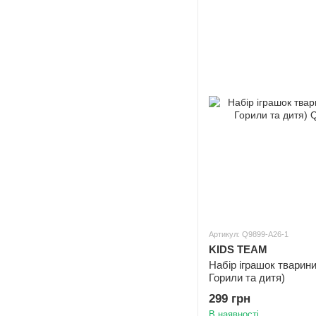
Артикул: Q9899-A26-1
KIDS TEAM
Набір іграшок тварин
Горили та дитя)
299 грн
В наявності