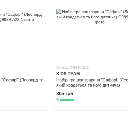
Артикул: Q9899-A22-2
KIDS TEAM
 "Сафарі" (Леопард та
Набір іграшок тварини "Сафарі" (Ле
який крадеться та його дитинча)
305 грн
В наявності