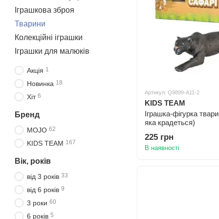
Іграшкова зброя
Тварини
Колекційні іграшки
Іграшки для малюків
1
Акція
18
Новинка
Артикул: Q9899-A11-2
6
Хіт
KIDS TEAM
Іграшка-фігурка твари
Бренд
яка крадеться)
62
MOJO
225 грн
167
KIDS TEAM
В наявності
Вік, років
33
від 3 років
9
від 6 років
60
3 роки
5
6 років