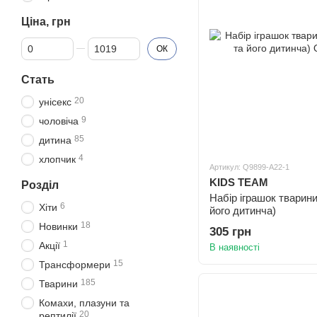
Ціна, грн
Від Ціна, грн
До Ціна, грн
ОК
Стать
20
унісекс
9
чоловіча
85
дитина
4
хлопчик
Артикул: Q9899-A22-1
KIDS TEAM
Розділ
Набір іграшок тварини
6
Хіти
його дитинча)
18
Новинки
305 грн
1
Акції
В наявності
15
Трансформери
185
Тварини
Комахи, плазуни та
20
рептилії