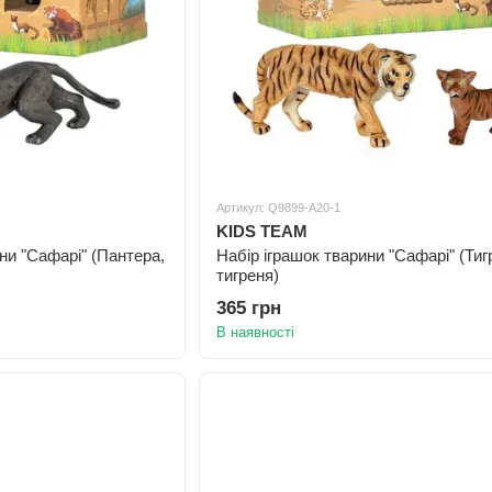
Артикул: Q9899-A20-1
KIDS TEAM
ни "Сафарі" (Пантера,
Набір іграшок тварини "Сафарі" (Тиг
тигреня)
365 грн
В наявності