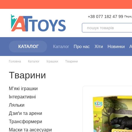
Перейти до основного контенту
+38 077 182 47 99
Пере
Каталог
Про нас
Хіти
Новинки
А
КАТАЛОГ
Партнерам
Угода користувача
Головна
Каталог
Іграшки
Тварини
Тварини
М’які іграшки
Інтерактивні
Ляльки
Дзиґи та арени
Трансформери
Маски та аксесуари