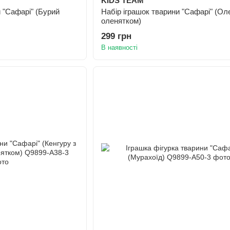
KIDS TEAM
и "Сафарі" (Бурий
Набір іграшок тварини "Сафарі" (Ол
оленятком)
299 грн
В наявності