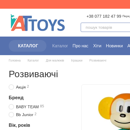
Перейти до основного контенту
+38 077 182 47 99
Пере
Каталог
Про нас
Хіти
Новинки
А
КАТАЛОГ
Партнерам
Угода користувача
Головна
Каталог
Для малюків
Іграшки
Розвиваючі
Розвиваючі
2
Акція
Бренд
85
BABY TEAM
2
Bb Junior
Вік, років