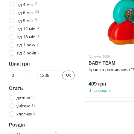
2
від 4 міс.
24
від 6 міс.
51
від 9 міс.
4
від 12 міс.
1
від 18 міс.
2
від 1 року
3
від 3 років
Артикул: 8609
BABY TEAM
Ціна, грн
Іграшка розвиваюча "М
Від Ціна, грн
До Ціна, грн
ОК
409 грн
Стать
В наявності
66
дитина
19
унісекс
2
хлопчик
Розділ
2