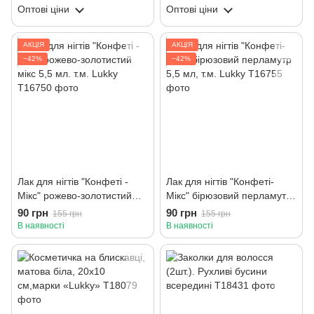
Оптові ціни
Оптові ціни
АКЦІЯ
АКЦІЯ
−42%
−42%
Лак для нігтів "Конфеті -
Лак для нігтів "Конфеті-
Мікс" рожево-золотистий
Мікс" бірюзовий перламутр
мікс 5,5 мл. т.м. Lukky
5,5 мл, т.м. Lukky
90 грн
90 грн
155 грн
155 грн
В наявності
В наявності