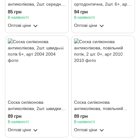
антиколікова, 2шт. середній
ортодонтична, 2шт. 6+, арт
потік 3+, арт 2001
2003
85 грн
94 грн
В наявності
В наявності
Оптові ціни
Оптові ціни
Соска силіконова
Соска силіконова
антиколікова, 2шт. швидкий
антиколікова, повільний
потік 6+, арт 2004
потік, 2 шт. 0+, арт 2010
89 грн
89 грн
В наявності
В наявності
Оптові ціни
Оптові ціни