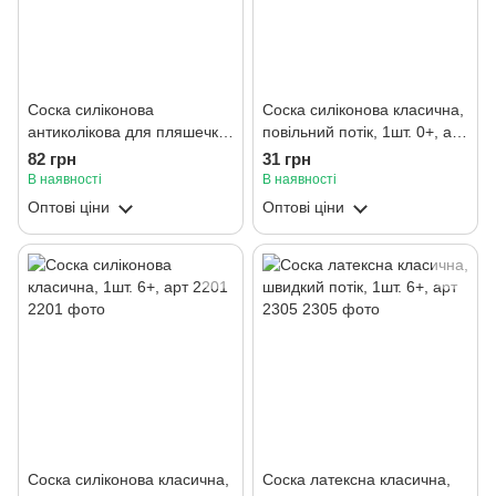
Соска силіконова
Соска силіконова класична,
антиколікова для пляшечки
повільний потік, 1шт. 0+, арт
з широким горлом, 1 шт. 6+,
2200
82 грн
31 грн
арт 2026
В наявності
В наявності
Оптові ціни
Оптові ціни
Соска силіконова класична,
Соска латексна класична,