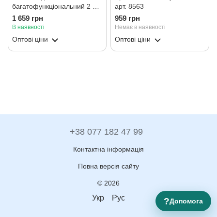
багатофункціональний 2 в
арт. 8563
1, арт. 8590
1 659 грн
959 грн
В наявності
Немає в наявності
Оптові ціни
Оптові ціни
+38 077 182 47 99
Контактна інформація
Повна версія сайту
© 2026
Укр
Рус
?
Допомога