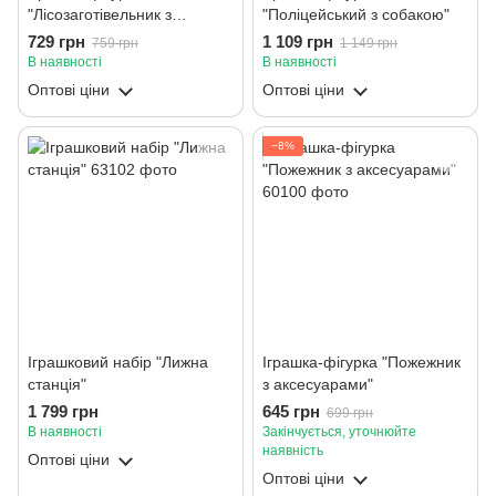
"Лісозаготівельник з
"Поліцейський з собакою"
аксесуарами"
729 грн
1 109 грн
759 грн
1 149 грн
В наявності
В наявності
Оптові ціни
Оптові ціни
−8%
Іграшковий набір "Лижна
Іграшка-фігурка "Пожежник
станція"
з аксесуарами"
1 799 грн
645 грн
699 грн
В наявності
Закінчується, уточнюйте
наявність
Оптові ціни
Оптові ціни