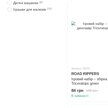
98
Дитячі машинки
255
Іграшки для малюків
Артикул: 20074
ROAD RIPPERS
Ігровий набір – збірн
Triceratops green
84 грн
169 грн
В наявності