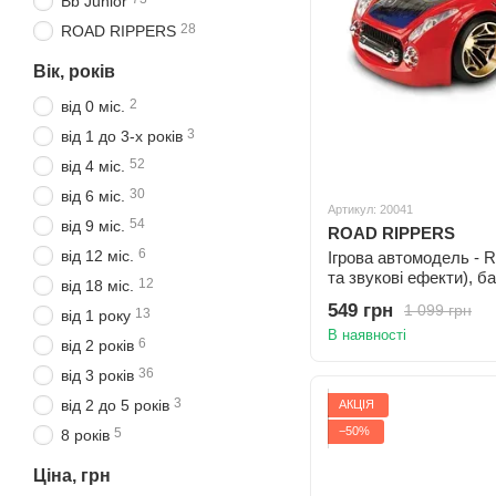
Bb Junior
28
ROAD RIPPERS
Вік, років
2
від 0 міс.
3
від 1 до 3-х років
52
від 4 міс.
30
від 6 міс.
Артикул: 20041
54
від 9 міс.
ROAD RIPPERS
6
від 12 міс.
Ігрова автомодель - Re
та звукові ефекти), б
12
від 18 міс.
549 грн
1 099 грн
13
від 1 року
В наявності
6
від 2 років
36
від 3 років
3
від 2 до 5 років
АКЦІЯ
−50%
5
8 років
Ціна, грн