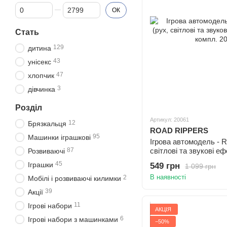
Від Ціна, грн
До Ціна, грн
ОК
Стать
129
дитина
43
унісекс
47
хлопчик
3
дівчинка
Розділ
Артикул: 20061
12
Брязкальця
ROAD RIPPERS
95
Машинки іграшкові
Ігрова автомодель - Ro
87
світлові та звукові еф
Розвиваючі
компл.
45
Іграшки
549 грн
1 099 грн
В наявності
2
Мобілі і розвиваючі килимки
39
Акції
11
Ігрові набори
АКЦІЯ
6
Ігрові набори з машинками
−50%