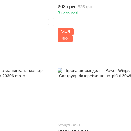
батарейки у компл.
262 грн
525 грн
В наявності
АКЦІЯ
−50%
Артикул: 20491