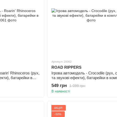
Артикул: 20062
ROAD RIPPERS
arin' Rhinoceros (рух,
Ігрова автомодель - Crocodile (рух, с
екти), батарейки в
та звукові ефекти), батарейки в ком
549 грн
1 099 грн
В наявності
АКЦІЯ
−50%