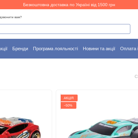
Безкоштовна доставка по Україні від 1500 грн
дзвонити вам?
кції
Бренди
Програма лояльності
Новини та акції
Оплата 
С
АКЦІЯ
−50%