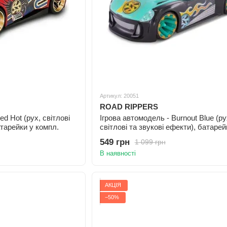
Артикул: 20051
ROAD RIPPERS
d Hot (рух, світлові
Ігрова автомодель - Burnout Blue (ру
атарейки у компл.
світлові та звукові ефекти), батарей
компл.
549 грн
1 099 грн
В наявності
АКЦІЯ
−50%