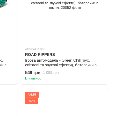
Артикул: 20052
ROAD RIPPERS
х,
Ігрова автомодель - Green Chill (рух,
ки в
світлові та звукові ефекти), батарейки в
компл.
549 грн
1 099 грн
В наявності
АКЦІЯ
−50%