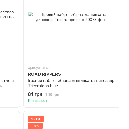
Артикул: 20073
ROAD RIPPERS
вітлові
Ігровий набір – збірна машинка та динозавр
пл.
Triceratops blue
84 грн
169 грн
В наявності
АКЦІЯ
−50%