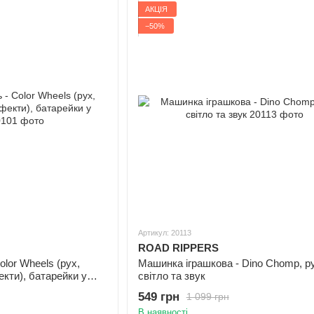
АКЦІЯ
−50%
Артикул: 20113
ROAD RIPPERS
olor Wheels (рух,
Машинка іграшкова - Dino Chomp, ру
екти), батарейки у
світло та звук
549 грн
1 099 грн
В наявності