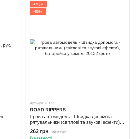
АКЦІЯ
−50%
Артикул: 20132
ROAD RIPPERS
х,
Ігрова автомодель - Швидка допомога -
рятувальники (світлові та звукові ефекти),
батарейки у компл.
262 грн
525 грн
В наявності