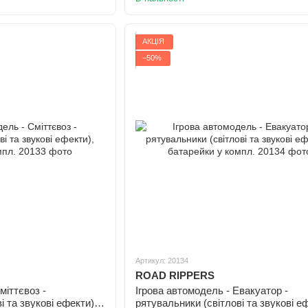
АКЦІЯ
−50%
Артикул: 20134
ROAD RIPPERS
міттєвоз -
Ігрова автомодель - Евакуатор -
і та звукові ефекти),
рятувальники (світлові та звукові еф