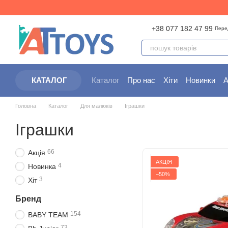
Перейти до основного контенту
+38 077 182 47 99
Пере
Каталог
Про нас
Хіти
Новинки
А
КАТАЛОГ
Партнерам
Угода користувача
Головна
Каталог
Для малюків
Іграшки
Іграшки
66
Акція
АКЦІЯ
4
Новинка
−50%
3
Хіт
Бренд
154
BABY TEAM
73