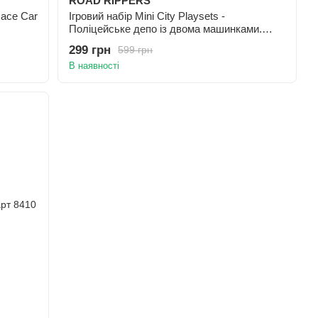
ROAD RIPPERS
Race Car
Ігровий набір Mini City Playsets -
Поліцейське депо із двома машинками.
Підсвічування, з батарейками
299 грн
599 грн
В наявності