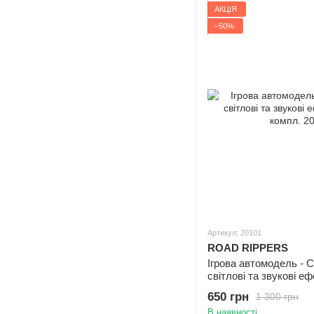
АКЦІЯ
−50%
Артикул: 20101
ROAD RIPPERS
Ігрова автомодель - C
світлові та звукові еф
компл.
650 грн
1 300 грн
В наявності