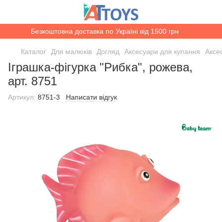
Безкоштовна доставка по Україні від 1500 грн
Каталог
Для малюків
Догляд
Аксесуари для купання
Аксе
Іграшка-фігурка "Рибка", рожева,
арт. 8751
Артикул:
8751-3
Написати відгук