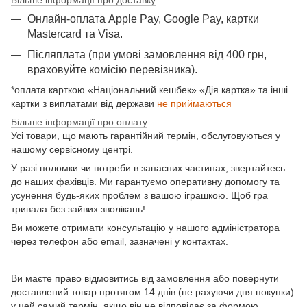
Онлайн-оплата Apple Pay, Google Pay, картки
Mastercard та Visа.
Післяплата (при умові замовлення від 400 грн,
враховуйте комісію перевізника).
*оплата карткою «Національний кешбек» «Дія картка» та інші
картки з виплатами від держави
не приймаються
Більше інформації про оплату
Усі товари, що мають гарантійний термін, обслуговуються у
нашому сервісному центрі.
У разі поломки чи потреби в запасних частинах, звертайтесь
до наших фахівців. Ми гарантуємо оперативну допомогу та
усунення будь-яких проблем з вашою іграшкою. Щоб гра
тривала без зайвих зволікань!
Ви можете отримати консультацію у нашого адміністратора
через телефон або email, зазначені у контактах.
Ви маєте право відмовитись від замовлення або повернути
доставлений товар протягом 14 днів (не рахуючи дня покупки)
у цей самий термін, якщо він не відповідає за формою,