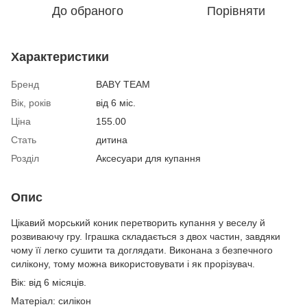
До обраного
Порівняти
Характеристики
Бренд
BABY TEAM
Вік, років
від 6 міс.
Ціна
155.00
Стать
дитина
Розділ
Аксесуари для купання
Опис
Цікавий морський коник перетворить купання у веселу й
розвиваючу гру. Іграшка складається з двох частин, завдяки
чому її легко сушити та доглядати. Виконана з безпечного
силікону, тому можна використовувати і як прорізувач.
Вік: від 6 місяців.
Матеріал: силікон