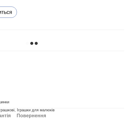
иться
шинки
грашкові, Іграшки для малюків
антія
Повернення