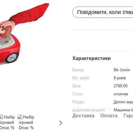
Повідомити, коли з'яв
Характеристики
Бренд
Bb Junior
Вік, років
8 років
Ціна
2799.00
Стать
хлопчик
Розділ
Дитячі ма
додаткові розділи
Машинки і
Доставка
Оплата
Гар