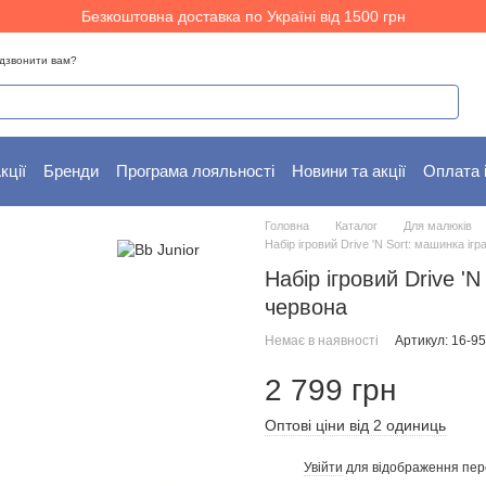
Безкоштовна доставка по Україні від 1500 грн
дзвонити вам?
кції
Бренди
Програма лояльності
Новини та акції
Оплата 
Головна
Каталог
Для малюків
Набір ігровий Drive 'N Sort: машинка ігр
Набір ігровий Drive 'N
червона
Немає в наявності
Артикул: 16-9
2 799 грн
Оптові ціни від 2 одиниць
Увійти
для відображення пер
%