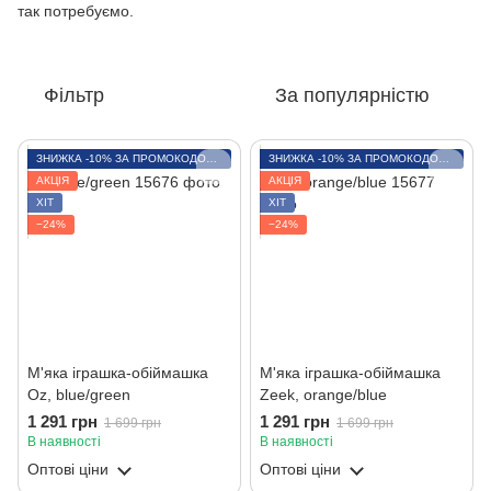
так потребуємо.
Фільтр
За популярністю
ЗНИЖКА -10% ЗА ПРОМОКОДОМ LITO
ЗНИЖКА -10% ЗА ПРОМОКОДОМ LITO
АКЦІЯ
АКЦІЯ
ХІТ
ХІТ
−24%
−24%
М'яка іграшка-обіймашка
М'яка іграшка-обіймашка
Oz, blue/green
Zeek, orange/blue
1 291 грн
1 291 грн
1 699 грн
1 699 грн
В наявності
В наявності
Оптові ціни
Оптові ціни