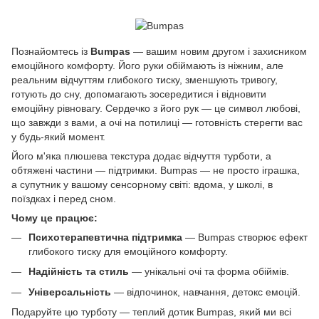
Познайомтесь із
Bumpas
— вашим новим другом і захисником
емоційного комфорту. Його руки обіймають із ніжним, але
реальним відчуттям глибокого тиску, зменшують тривогу,
готують до сну, допомагають зосередитися і відновити
емоційну рівновагу. Сердечко з його рук — це символ любові,
що завжди з вами, а очі на потилиці — готовність стерегти вас
у будь-який момент.
Його м'яка плюшева текстура додає відчуття турботи, а
обтяжені частини — підтримки. Bumpas — не просто іграшка,
а супутник у вашому сенсорному світі: вдома, у школі, в
поїздках і перед сном.
Чому це працює:
Психотерапевтична підтримка
— Bumpas створює ефект
глибокого тиску для емоційного комфорту.
Надійність та стиль
— унікальні очі та форма обіймів.
Універсальність
— відпочинок, навчання, детокс емоцій.
Подаруйте цю турботу — теплий дотик Bumpas, який ми всі