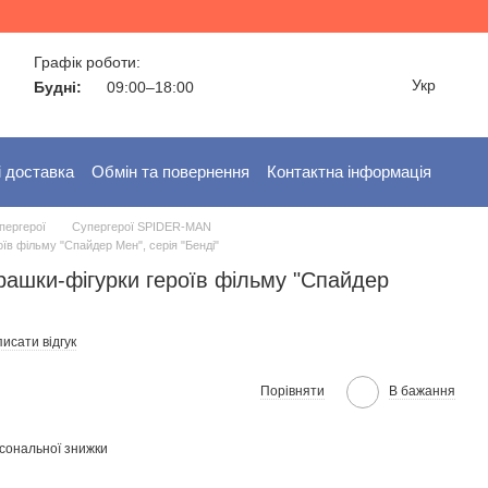
Графік роботи:
Укр
Будні:
09:00–18:00
і доставка
Обмін та повернення
Контактна інформація
пергерої
Супергерої SPIDER-MAN
оїв фільму "Спайдер Мен", серія "Бенді"
грашки-фігурки героїв фільму "Спайдер
исати відгук
Порівняти
В бажання
сональної знижки