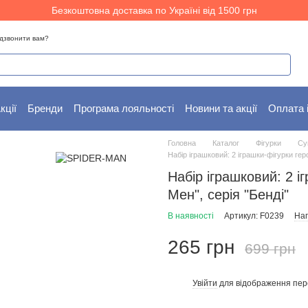
Безкоштовна доставка по Україні від 1500 грн
дзвонити вам?
кції
Бренди
Програма лояльності
Новини та акції
Оплата 
Головна
Каталог
Фігурки
Су
Набір іграшковий: 2 іграшки-фігурки гер
Набір іграшковий: 2 і
Мен", серія "Бенді"
В наявності
Артикул: F0239
Нап
265 грн
699 грн
Увійти
для відображення пер
%