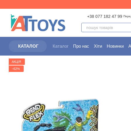
Перейти до основного контенту
+38 077 182 47 99
Пере
Каталог
Про нас
Хіти
Новинки
А
КАТАЛОГ
Партнерам
Угода користувача
АКЦІЯ
−62%