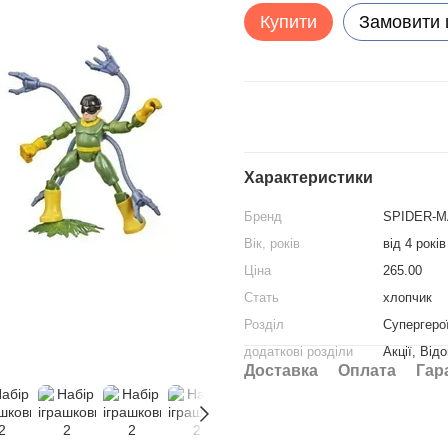
Купити
Замовити
Характеристики
Бренд
SPIDER-
Вік, років
від 4 років
Ціна
265.00
Стать
хлопчик
Розділ
Супергеро
додаткові розділи
Акції, Від
Доставка
Оплата
Гар