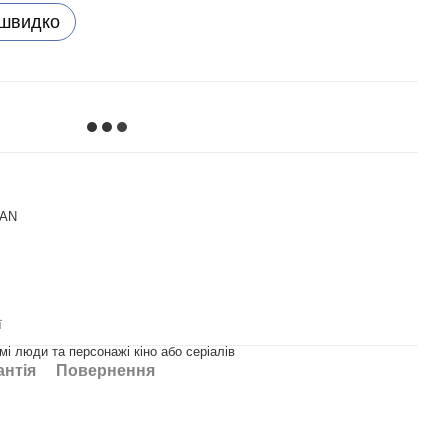
 швидко
MAN
ї
омі люди та персонажі кіно або серіалів
антія
Повернення