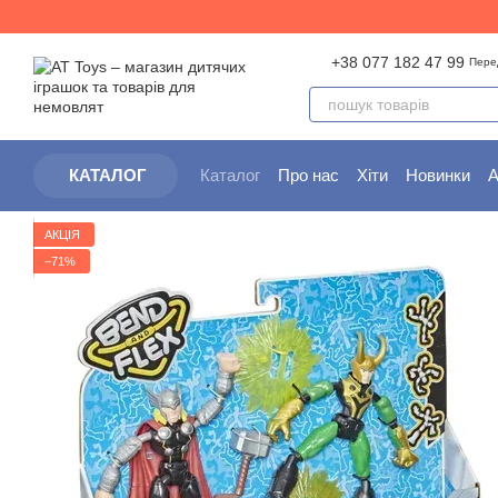
Перейти до основного контенту
+38 077 182 47 99
Пере
Каталог
Про нас
Хіти
Новинки
А
КАТАЛОГ
Партнерам
Угода користувача
АКЦІЯ
−71%