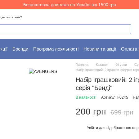
Безкоштовна доставка по Україні від 1500 грн
дзвонити вам?
кції
Бренди
Програма лояльності
Новини та акції
Оплата 
Головна
Каталог
Фігурки
Су
Набір іграшковий: 2 іграшки-фігурки гер
Набір іграшковий: 2 і
серія "Бенді"
В наявності
Артикул: F0245
Нап
200 грн
699 грн
Увійти
для відображення пер
%