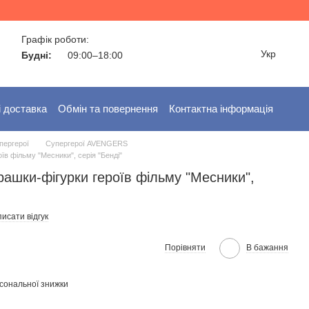
Графік роботи:
Укр
Будні:
09:00–18:00
і доставка
Обмін та повернення
Контактна інформація
пергерої
Супергерої AVENGERS
оїв фільму "Месники", серія "Бенді"
грашки-фігурки героїв фільму "Месники",
исати відгук
Порівняти
В бажання
сональної знижки