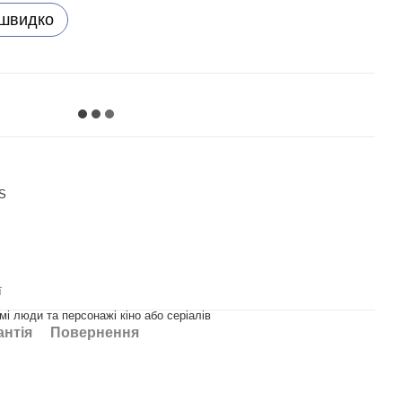
 швидко
S
ї
омі люди та персонажі кіно або серіалів
антія
Повернення