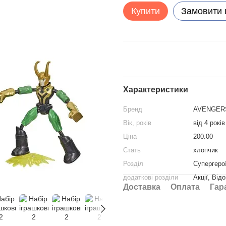
Купити
Замовити
Характеристики
Бренд
AVENGER
Вік, років
від 4 років
Ціна
200.00
Стать
хлопчик
Розділ
Супергеро
додаткові розділи
Акції, Від
Доставка
Оплата
Гар