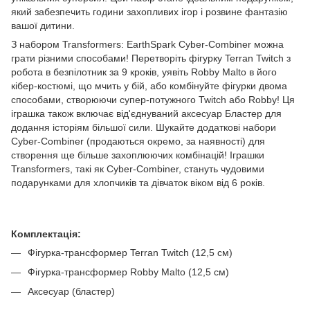
який забезпечить години захопливих ігор і розвине фантазію
вашої дитини.
З набором Transformers: EarthSpark Cyber-Combiner можна
грати різними способами! Перетворіть фігурку Terran Twitch з
робота в безпілотник за 9 кроків, уявіть Robby Malto в його
кібер-костюмі, що мчить у бій, або комбінуйте фігурки двома
способами, створюючи супер-потужного Twitch або Robby! Ця
іграшка також включає від'єднуваний аксесуар Бластер для
додання історіям більшої сили. Шукайте додаткові набори
Cyber-Combiner (продаються окремо, за наявності) для
створення ще більше захоплюючих комбінацій! Іграшки
Transformers, такі як Cyber-Combiner, стануть чудовими
подарунками для хлопчиків та дівчаток віком від 6 років.
Комплектація:
Фігурка-трансформер Terran Twitch (12,5 см)
Фігурка-трансформер Robby Malto (12,5 см)
Аксесуар (бластер)