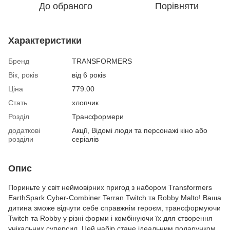
До обраного
Порівняти
Характеристики
Бренд
TRANSFORMERS
Вік, років
від 6 років
Ціна
779.00
Стать
хлопчик
Розділ
Трансформери
додаткові
Акції, Відомі люди та персонажі кіно або
розділи
серіалів
Опис
Пориньте у світ неймовірних пригод з набором Transformers
EarthSpark Cyber-Combiner Terran Twitch та Robby Malto! Ваша
дитина зможе відчути себе справжнім героєм, трансформуючи
Twitch та Robby у різні форми і комбінуючи їх для створення
унікальних суперсил. Цей набір стане ідеальним подарунком,