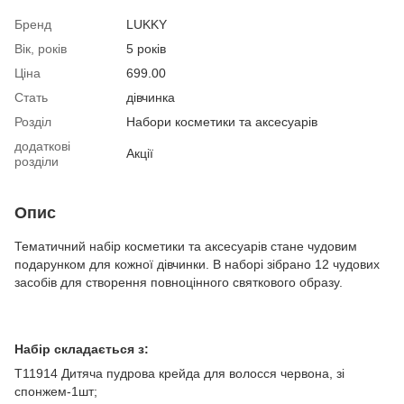
Бренд
LUKKY
Вік, років
5 років
Ціна
699.00
Стать
дівчинка
Розділ
Набори косметики та аксесуарів
додаткові
Акції
розділи
Опис
Тематичний набір косметики та аксесуарів стане чудовим
подарунком для кожної дівчинки. В наборі зібрано 12 чудових
засобів для створення повноцінного святкового образу.
Набір складається з:
T11914 Дитяча пудрова крейда для волосся червона, зі
спонжем-1шт;