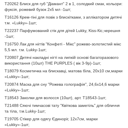
T20262 Блиск для губ "Діамант" 2 в 1, солодкий смак, кольори:
фуксія, рожевий бузок 2х5 мл -1шт;
T16126 Крем-тіні для повік з блискітками, з аплікатором дитячі
т.м. «Lukky»-1шт;
T22237 Парфумований стік для дітей Lukky, Kiss-Кіс,черешня
-1шт;
T16750 Лак для нігтів "Конфеті - Мікс" рожево-золотистий мікс
5,5 мл. т.м. Lukky-1шт;
T20807 Дитячі накладні нігті на липкій основі багаторазового
використання (10шт) THE PURPLES ( вік 3-9р)-1шт;
T18079 Косметичка на блискавці, матова біла, 20х10 см,марки
«Lukky»-1шт;
T20874 Маска для сну "Рожева голографія", 24,6x14,6 марки
«Lukky»-1шт;
T18543 Заколки для волосся (10шт), арт. T18543-1шт;
T21488 Сяючі тимчасові тату "Квіткова заметіль" для обличчя
та тіла, т.м.Lukky-1шт;
T19705 Стікер для одягу Єдиноріг, 12х7см, марки
«Lukky»-1шт;