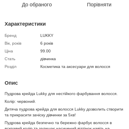
До обраного
Порівняти
Характеристики
Бренд
LUKKY
Вік, років
6 років
Ціна
99.00
Стать
дівчинка
Розділ
Косметика та аксесуари для волосся
Опис
Пудрова крейда Lukky для нестійкого фарбування волосся.
Колір: червоний.
Дитяча пудрова крейда для волосся Lukky дозволить створити
та прикрасити зачіску дівчинки за 5хв!
Пудрова крейда безпечно та бережно фарбує волосся в
яскравий колір та залишає насичений відтінок навіть на