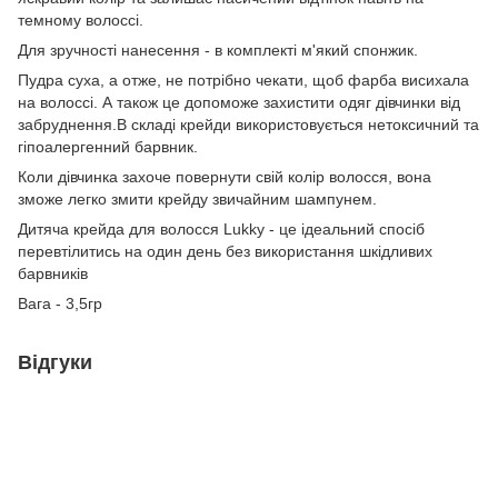
темному волоссі.
Для зручності нанесення - в комплекті м'який спонжик.
Пудра суха, а отже, не потрібно чекати, щоб фарба висихала
на волоссі. А також це допоможе захистити одяг дівчинки від
забруднення.В складі крейди використовується нетоксичний та
гіпоалергенний барвник.
Коли дівчинка захоче повернути свій колір волосся, вона
зможе легко змити крейду звичайним шампунем.
Дитяча крейда для волосся Lukky - це ідеальний спосіб
перевтілитись на один день без використання шкідливих
барвників
Вага - 3,5гр
Відгуки