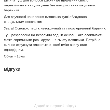
Дитяча туш для волосся Lukky - це ідеальний спосіб
перевтілитись на один день без використання шкідливих
барвників
Для зручності нанесення пляшечка туші обладнана
спеціальним пензликом.
Увага! Основою туші є нетоксичний та гіпоалергенний барвник.
Туш розроблена на безпечній водній основі. Така особливість
може спричинити розшарування вмісту пляшечки. Потрібно
сильно струснути пляшечкою, щоб вміст знову став
однорідним.
Об'єм - 15мл
Відгуки
Додайте перший відгук