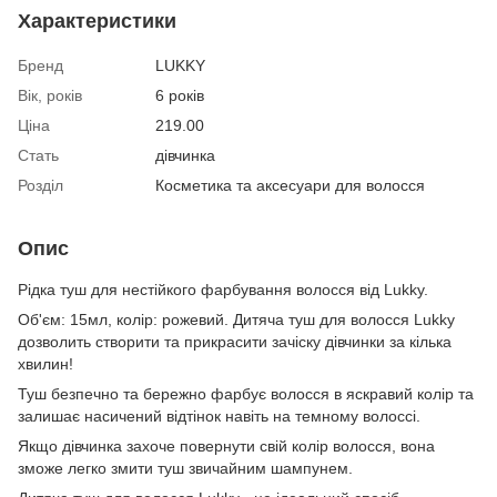
Характеристики
Бренд
LUKKY
Вік, років
6 років
Ціна
219.00
Стать
дівчинка
Розділ
Косметика та аксесуари для волосся
Опис
Рідка туш для нестійкого фарбування волосся від Lukky.
Об'єм: 15мл, колір: рожевий. Дитяча туш для волосся Lukky
дозволить створити та прикрасити зачіску дівчинки за кілька
хвилин!
Туш безпечно та бережно фарбує волосся в яскравий колір та
залишає насичений відтінок навіть на темному волоссі.
Якщо дівчинка захоче повернути свій колір волосся, вона
зможе легко змити туш звичайним шампунем.