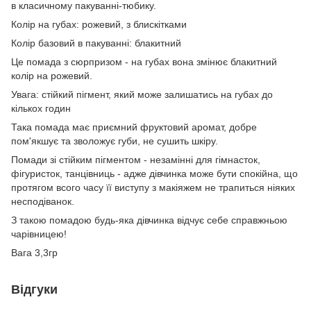
в класичному пакуванні-тюбику.
Колір на губах: рожевий, з блискітками
Колір базовий в пакуванні: блакитний
Це помада з сюрпризом - на губах вона змінює блакитний
колір на рожевий.
Увага: стійкий пігмент, який може залишатись на губах до
кількох годин
Така помада має приємний фруктовий аромат, добре
пом'якшує та зволожує губи, не сушить шкіру.
Помади зі стійким пігментом - незамінні для гімнасток,
фігуристок, танцівниць - адже дівчинка може бути спокійна, що
протягом всого часу її виступу з макіяжем не трапиться ніяких
несподіванок.
З такою помадою будь-яка дівчинка відчує себе справжньою
чарівницею!
Вага 3,3гр
Відгуки