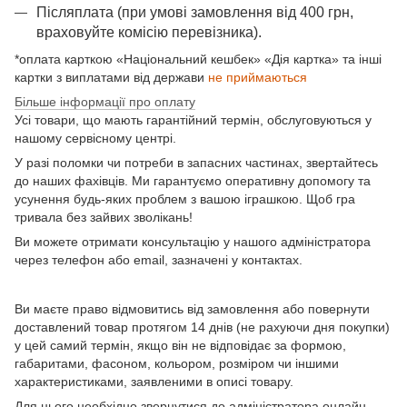
Післяплата (при умові замовлення від 400 грн,
враховуйте комісію перевізника).
*оплата карткою «Національний кешбек» «Дія картка» та інші
картки з виплатами від держави
не приймаються
Більше інформації про оплату
Усі товари, що мають гарантійний термін, обслуговуються у
нашому сервісному центрі.
У разі поломки чи потреби в запасних частинах, звертайтесь
до наших фахівців. Ми гарантуємо оперативну допомогу та
усунення будь-яких проблем з вашою іграшкою. Щоб гра
тривала без зайвих зволікань!
Ви можете отримати консультацію у нашого адміністратора
через телефон або email, зазначені у контактах.
Ви маєте право відмовитись від замовлення або повернути
доставлений товар протягом 14 днів (не рахуючи дня покупки)
у цей самий термін, якщо він не відповідає за формою,
габаритами, фасоном, кольором, розміром чи іншими
характеристиками, заявленими в описі товару.
Для цього необхідно звернутися до адміністратора онлайн-