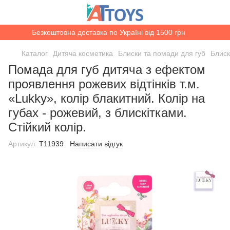
Безкоштовна доставка по Україні від 1500 грн
Каталог
Дитяча косметика
Блиски та помади для губ
Блиск
Помада для губ дитяча з ефектом
проявлення рожевих відтінків т.м.
«Lukky», колір блакитний. Колір на
губах - рожевий, з блискітками.
Стійкий колір.
Артикул:
T11939
Написати відгук