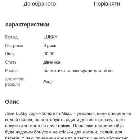
До обраного
Порівняти
Характеристики
Бренд
LUKKY
Вік, років
3 роки
Ціна
90.00
Стать
дівчинка
Розділ
Косметика та аксесуари для нігтів
додаткові
Акції
розділи
Опис
Лаки Lukky серії «Конфетті-Мікс» - унікальні, вони створені на
водній основі, не портебують рідини для зняття лаку, адже
покриття знімається наче плівка. Пляшечка-непроливайка
буде чудовим бонусом не стільки для дитини, скільки для
батьків. У лаку приємний аромат, а також у нього абсолютно